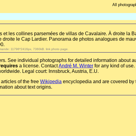
All photograp
 et les collines parsemées de villas de Cavalaire. À droite la B
me droite le Cap Lardier. Panorama de photos analogues de ma
90.
r demande: 11796*2416px, 7360kB.
link photo page
.
rs. See individual photographs for detailed information about au
requires
a license. Contact
André M. Winter
for any kind of use.
orldwide. Legal court: Innsbruck, Austria, E.U.
rticles of the free
Wikipedia
encyclopedia and are covered by
mation about text origins.