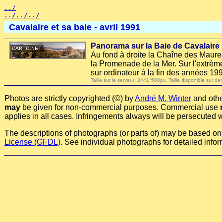
../
../../../
Cavalaire et sa baie - avril 1991
Panorama sur la Baie de Cavalaire
Au fond à droite la Chaîne des Maures
la Promenade de la Mer. Sur l'extrè
sur ordinateur à la fin des années 19
Taille sur le serveur: 2441*500px. Taille disponible su
Photos are strictly copyrighted (©) by
André M. Winter
and othe
may
be given for non-commercial purposes. Commercial use
applies in all cases. Infringements always will be persecuted w
The descriptions of photographs (or parts of) may be based on a
License (GFDL)
. See individual photographs for detailed infor