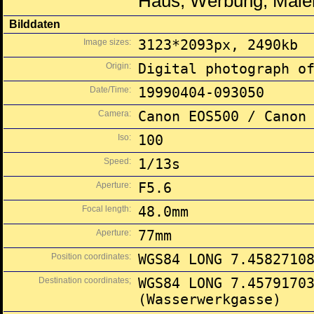
Haus, Werbung, Male
Bilddaten
Image sizes:
3123*2093px, 2490kb
Origin:
Digital photograph o
Date/Time:
19990404-093050
Camera:
Canon EOS500 / Canon
Iso:
100
Speed:
1/13s
Aperture:
F5.6
Focal length:
48.0mm
Aperture:
77mm
Position coordinates:
WGS84 LONG 7.4582710
Destination coordinates;
WGS84 LONG 7.4579170
(Wasserwerkgasse)