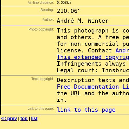
Air-line distance:
0.053km
Bearing:
210.06°
Author:
André M. Winter
Photo copyright:
This photograph is c
and others. A free p
for non-commercial p
license. Contact
And
This extended copyri
Infringements always
Legal court: Innsbru
Text copyright:
Description texts an
Free Documentation L
the URL and the auth
in.
Link to this page:
link to this page
<< prev
|
top
|
list