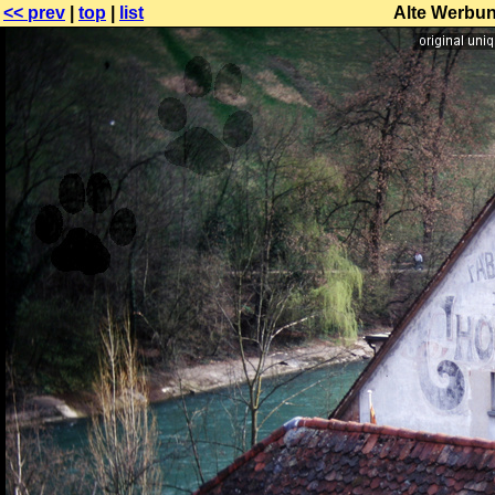
<< prev
|
top
|
list
Alte Werbun