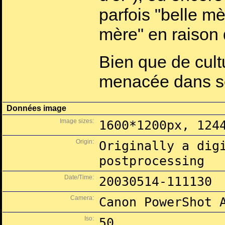
parfois "belle m
mère" en raison 
Bien que de cultu
menacée dans so
Données image
Image sizes:
1600*1200px, 124
Origin:
Originally a dig
postprocessing
Date/Time:
20030514-111130
Camera:
Canon PowerShot 
Iso:
50