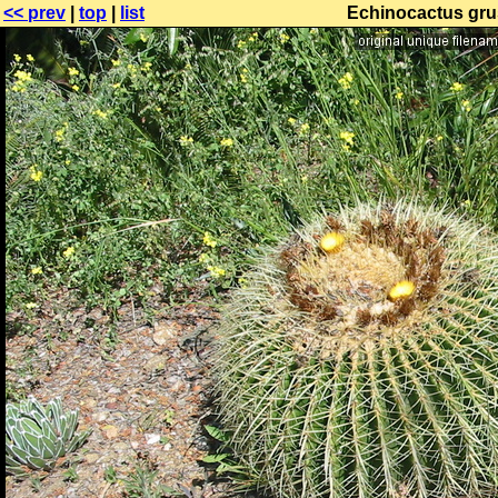
<< prev
|
top
|
list
Echinocactus grus