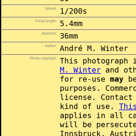
Speed:
1/200s
Focal length:
5.4mm
Aperture:
36mm
Author:
André M. Winter
Photo copyright:
This photograph 
M. Winter
and oth
for re-use
may
be
purposes. Commer
license. Contac
kind of use.
Thi
applies in all c
will be persecut
Innsbruck, Austr