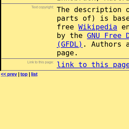
Text copyright:
The description 
parts of) is ba
free
Wikipedia
en
by the
GNU Free 
(GFDL)
. Authors 
page.
Link to this page:
link to this pag
<< prev
|
top
|
list