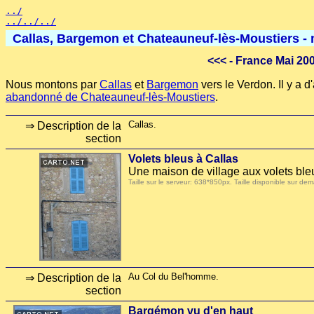
../
../../../
Callas, Bargemon et Chateauneuf-lès-Moustiers - 
<<<
- France Mai 20
Nous montons par
Callas
et
Bargemon
vers le Verdon. Il y a d
abandonné de Chateauneuf-lès-Moustiers
.
Callas.
⇒ Description de la
section
Volets bleus à Callas
Une maison de village aux volets ble
Taille sur le serveur: 638*850px. Taille disponible sur
Au Col du Bel'homme.
⇒ Description de la
section
Bargémon vu d'en haut