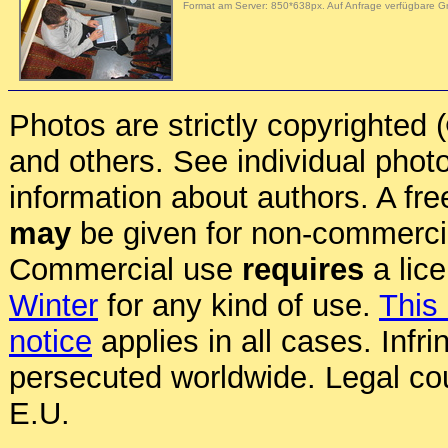
Format am Server: 850*638px. Auf Anfrage verfügbare 
Photos are strictly copyrighted 
and others. See individual photo
information about authors. A fre
may
be given for non-commerci
Commercial use
requires
a lic
Winter
for any kind of use.
This
notice
applies in all cases. Infr
persecuted worldwide. Legal cou
E.U.