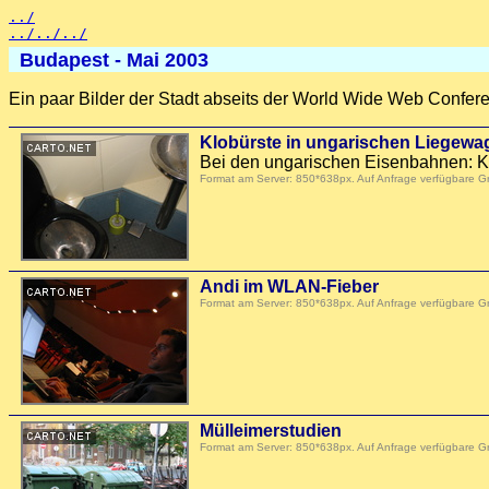
../
../../../
Budapest - Mai 2003
Ein paar Bilder der Stadt abseits der World Wide Web Confer
Klobürste in ungarischen Liegewa
Bei den ungarischen Eisenbahnen: Kl
Format am Server: 850*638px. Auf Anfrage verfügbare 
Andi im WLAN-Fieber
Format am Server: 850*638px. Auf Anfrage verfügbare 
Mülleimerstudien
Format am Server: 850*638px. Auf Anfrage verfügbare 