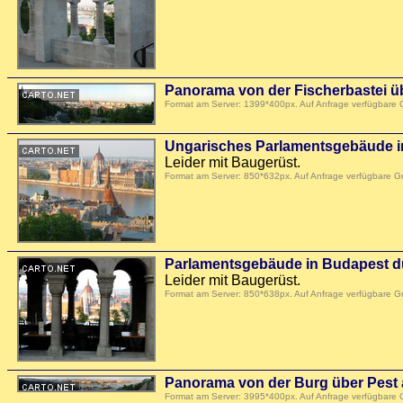
Panorama von der Fischerbastei ü
Format am Server: 1399*400px. Auf Anfrage verfügbare
Ungarisches Parlamentsgebäude i
Leider mit Baugerüst.
Format am Server: 850*632px. Auf Anfrage verfügbare 
Parlamentsgebäude in Budapest du
Leider mit Baugerüst.
Format am Server: 850*638px. Auf Anfrage verfügbare 
Panorama von der Burg über Pest
Format am Server: 3995*400px. Auf Anfrage verfügbare