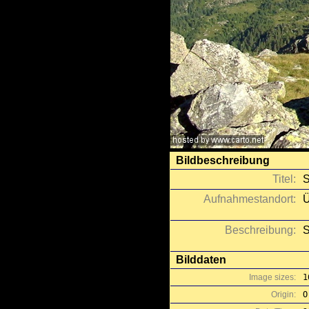
Bildbeschreibung
Titel:
S
Aufnahmestandort:
Ü
Beschreibung:
S
Bilddaten
Image sizes:
1
Origin:
O