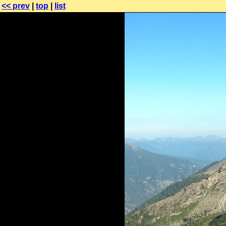
<< prev
|
top
|
list