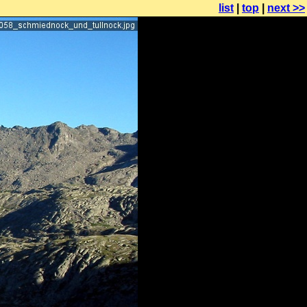
list
|
top
|
next >>