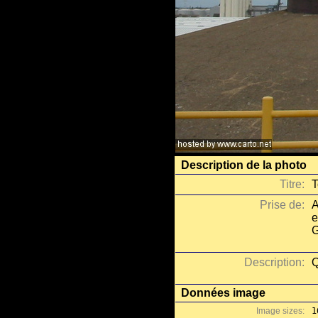
Description de la photo
Titre:
T
Prise de:
A
e
G
Description:
Q
Données image
Image sizes:
1