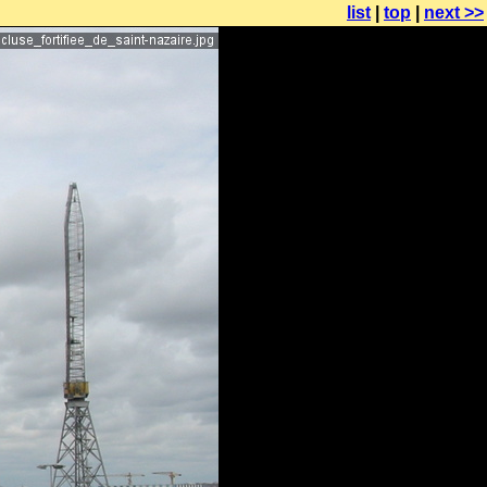
list
|
top
|
next >>