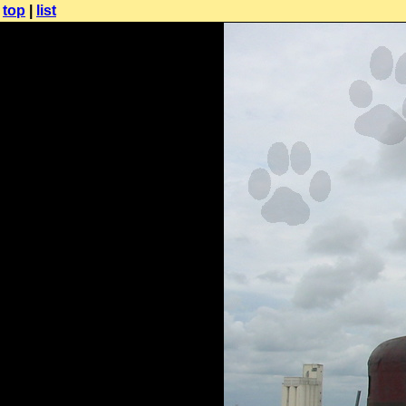
top
|
list