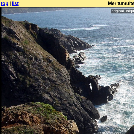
top
|
list
Mer tumulte