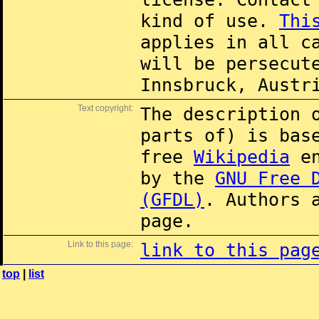
kind of use.
Thi
applies in all c
will be persecut
Innsbruck, Austr
Text copyright:
The description 
parts of) is ba
free
Wikipedia
en
by the
GNU Free 
(GFDL)
. Authors 
page.
Link to this page:
link to this pag
top
|
list