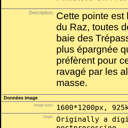
Description:
Cette pointe est 
du Raz, toutes d
baie des Trépass
plus épargnée qu
préfèrent pour c
ravagé par les a
masse.
Données image
Image sizes:
1600*1200px, 925
Origin:
Originally a dig
postprocessing