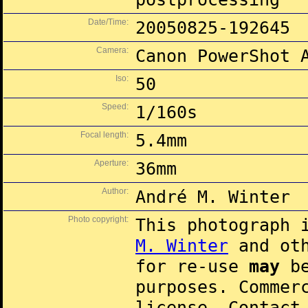
Date/Time:
20050825-192645
Camera:
Canon PowerShot 
Iso:
50
Speed:
1/160s
Focal length:
5.4mm
Aperture:
36mm
Author:
André M. Winter
Photo copyright:
This photograph 
M. Winter
and oth
for re-use
may
be
purposes. Commer
license. Contac