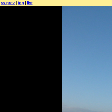
<< prev
|
top
|
list