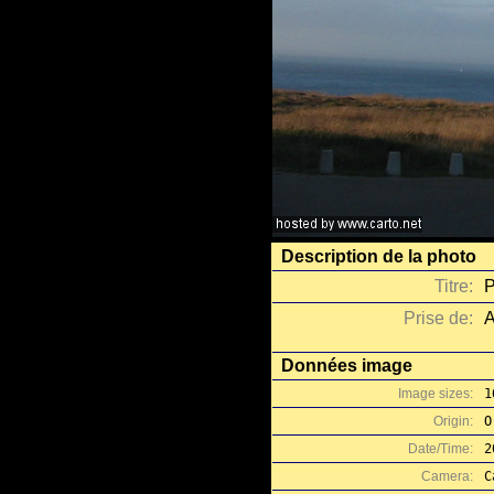
Description de la photo
Titre:
P
Prise de:
A
Données image
Image sizes:
1
Origin:
O
Date/Time:
2
Camera:
C