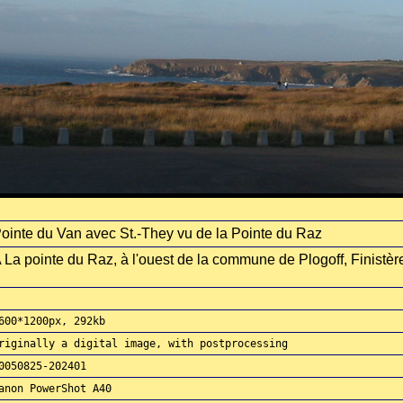
ointe du Van avec St.-They vu de la Pointe du Raz
 La pointe du Raz, à l'ouest de la commune de Plogoff, Finistèr
600*1200px, 292kb
riginally a digital image, with postprocessing
0050825-202401
anon PowerShot A40