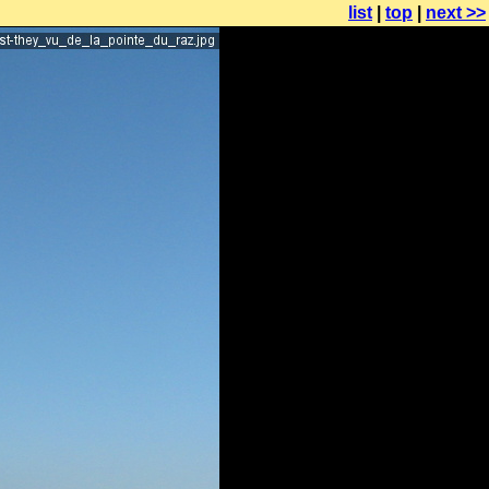
list
|
top
|
next >>