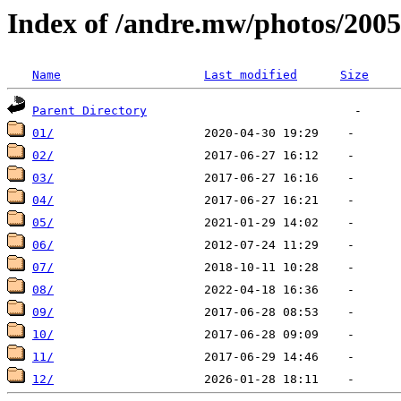
Index of /andre.mw/photos/2005
Name
Last modified
Size
Parent Directory
01/
02/
03/
04/
05/
06/
07/
08/
09/
10/
11/
12/