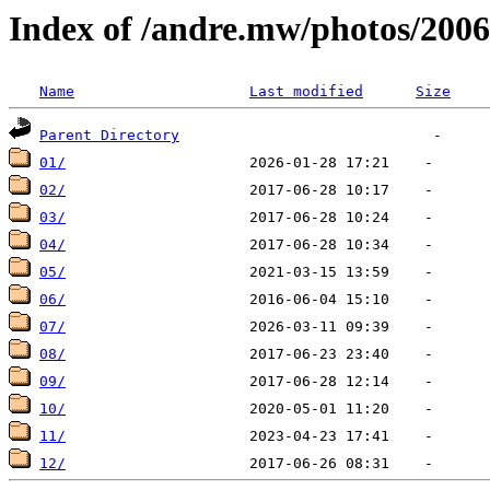
Index of /andre.mw/photos/2006
Name
Last modified
Size
Parent Directory
01/
02/
03/
04/
05/
06/
07/
08/
09/
10/
11/
12/