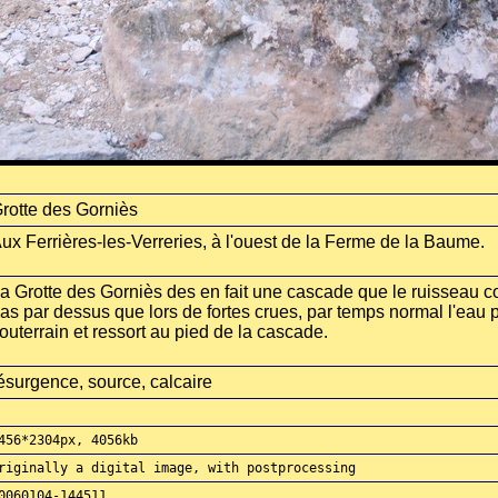
rotte des Gorniès
ux Ferrières-les-Verreries, à l'ouest de la Ferme de la Baume.
a Grotte des Gorniès des en fait une cascade que le ruisseau co
as par dessus que lors de fortes crues, par temps normal l'eau
outerrain et ressort au pied de la cascade.
ésurgence, source, calcaire
456*2304px, 4056kb
riginally a digital image, with postprocessing
0060104-144511