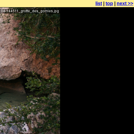
list
|
top
|
next >>