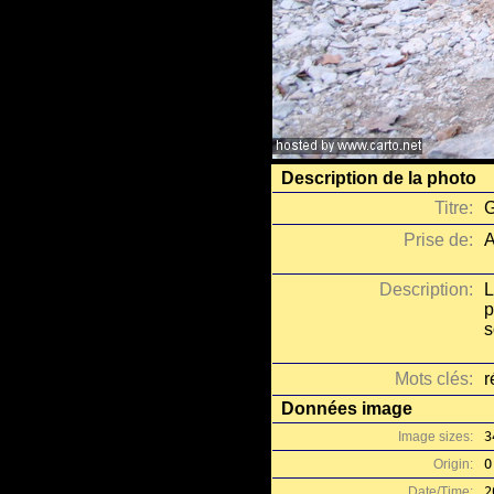
Description de la photo
Titre:
G
Prise de:
A
Description:
L
p
s
Mots clés:
r
Données image
Image sizes:
3
Origin:
O
Date/Time:
2