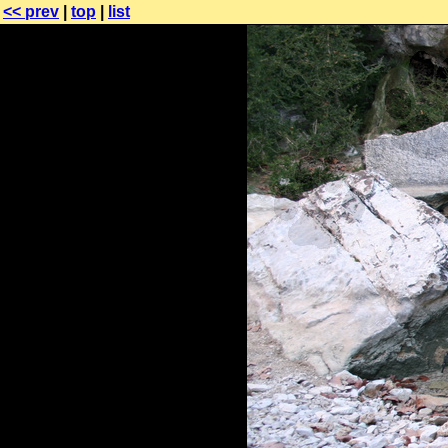
<< prev
|
top
|
list