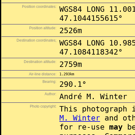
Position coordinates:
WGS84 LONG 11.00
47.1044155615°
Position altitude:
2526m
Destination coordinates;
WGS84 LONG 10.98
47.1084118342°
Destination altitude:
2759m
Air-line distance:
1.293km
Bearing:
290.1°
Author:
André M. Winter
Photo copyright:
This photograph 
M. Winter
and oth
for re-use
may
be