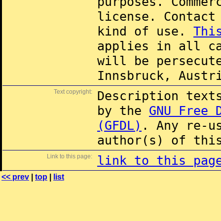
purposes. Commer
license. Contac
kind of use.
Thi
applies in all c
will be persecut
Innsbruck, Austr
Text copyright:
Description text
by the
GNU Free 
(GFDL)
. Any re-u
author(s) of thi
Link to this page:
link to this pag
<< prev
|
top
|
list