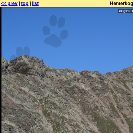
<< prev
|
top
|
list
Hemerkoge