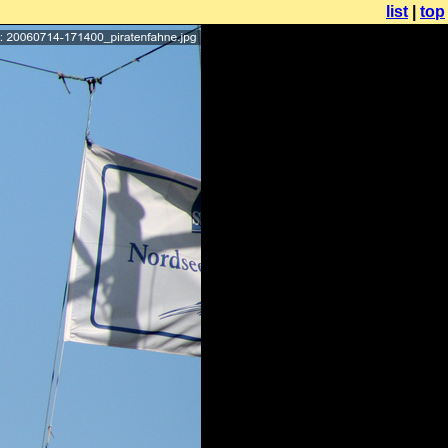
list
|
top