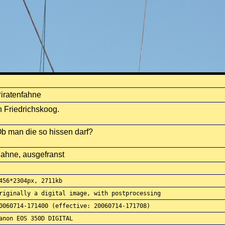
iratenfahne
n Friedrichskoog.
b man die so hissen darf?
ahne, ausgefranst
456*2304px, 2711kb
riginally a digital image, with postprocessing
0060714-171400 (effective: 20060714-171708)
anon EOS 350D DIGITAL