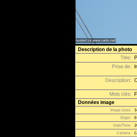
Description de la photo
Titre:
P
Prise de:
I
Description:
O
Mots clés:
F
Données image
Image sizes:
3
Origin:
O
Date/Time:
2
Camera:
C