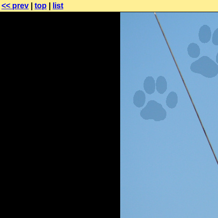
<< prev
|
top
|
list