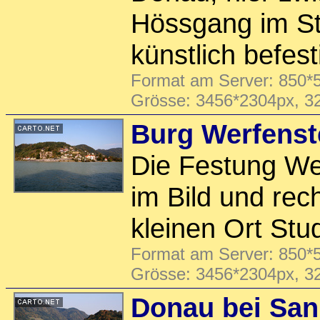
Hössgang im St
künstlich befest
Format am Server: 850*5
Grösse: 3456*2304px, 3
Burg Werfenst
Die Festung Wer
im Bild und rec
kleinen Ort Stu
Format am Server: 850*5
Grösse: 3456*2304px, 3
Donau bei San