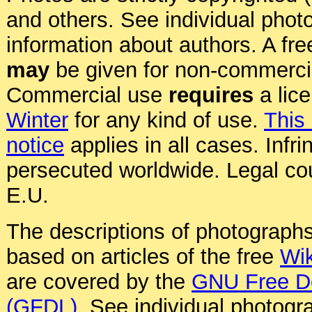
and others. See individual photo
information about authors. A fre
may
be given for non-commerci
Commercial use
requires
a lic
Winter
for any kind of use.
This
notice
applies in all cases. Infr
persecuted worldwide. Legal cou
E.U.
The descriptions of photographs
based on articles of the free
Wik
are covered by the
GNU Free D
(GFDL)
. See individual photogr