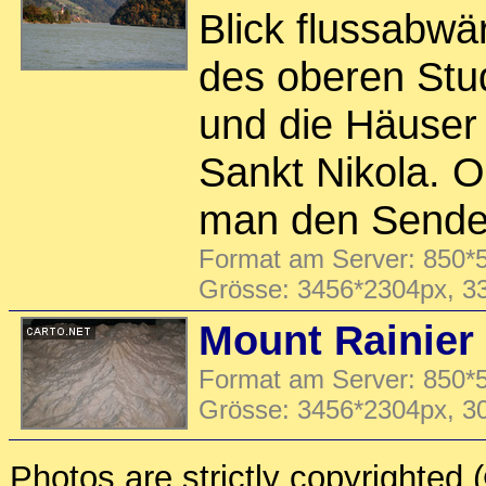
Blick flussabwä
des oberen Stu
und die Häuser 
Sankt Nikola. O
man den Sender
Format am Server: 850*5
Grösse: 3456*2304px, 3
Mount Rainier 
Format am Server: 850*5
Grösse: 3456*2304px, 3
Photos are strictly copyrighted 