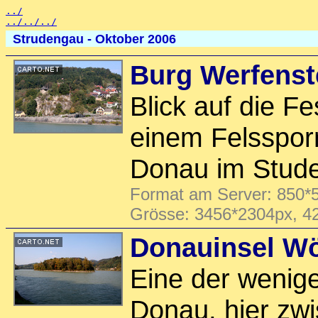
../
../../../
Strudengau - Oktober 2006
Burg Werfenst
Blick auf die Fe
einem Felssporn
Donau im Stude
Format am Server: 850*5
Grösse: 3456*2304px, 4
Donauinsel Wö
Eine der wenige
Donau, hier zw