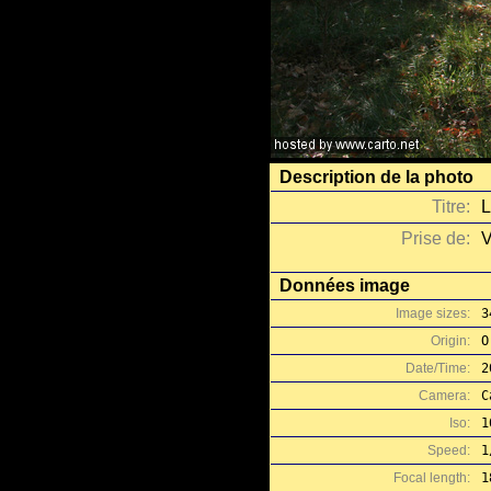
Description de la photo
Titre:
L
Prise de:
V
Données image
Image sizes:
3
Origin:
O
Date/Time:
2
Camera:
C
Iso:
1
Speed:
1
Focal length:
1