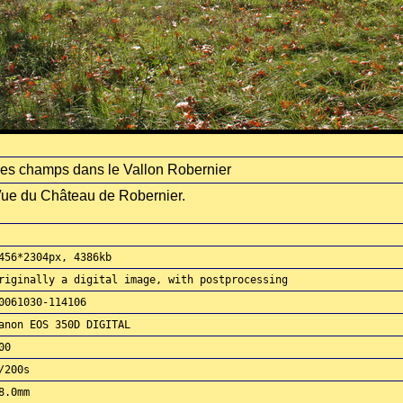
es champs dans le Vallon Robernier
ue du Château de Robernier.
456*2304px, 4386kb
riginally a digital image, with postprocessing
0061030-114106
anon EOS 350D DIGITAL
00
/200s
8.0mm