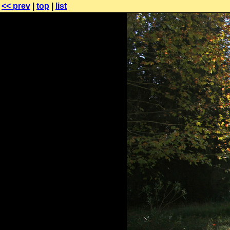
<< prev
|
top
|
list