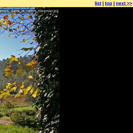
list
|
top
|
next >>