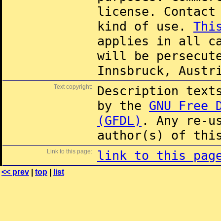
license. Contac
kind of use.
Thi
applies in all c
will be persecut
Innsbruck, Austr
Text copyright:
Description text
by the
GNU Free 
(GFDL)
. Any re-u
author(s) of thi
Link to this page:
link to this pag
<< prev
|
top
|
list