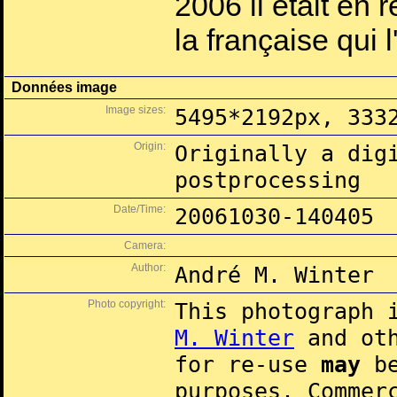
2006 il était en 
la française qui l
Données image
Image sizes:
5495*2192px, 333
Origin:
Originally a dig
postprocessing
Date/Time:
20061030-140405
Camera:
Author:
André M. Winter
Photo copyright:
This photograph 
M. Winter
and oth
for re-use
may
be
purposes. Commer