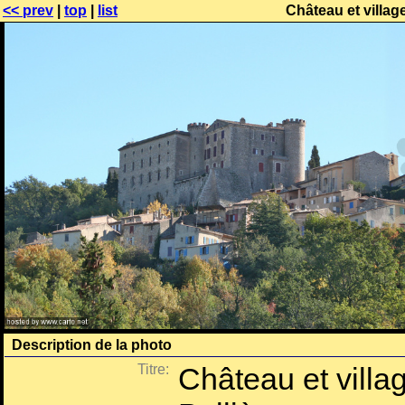
<< prev
|
top
|
list
Château et villag
Description de la photo
Titre:
Château et villa