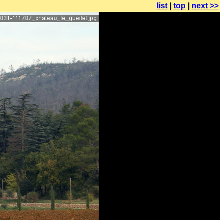
list
|
top
|
next >>