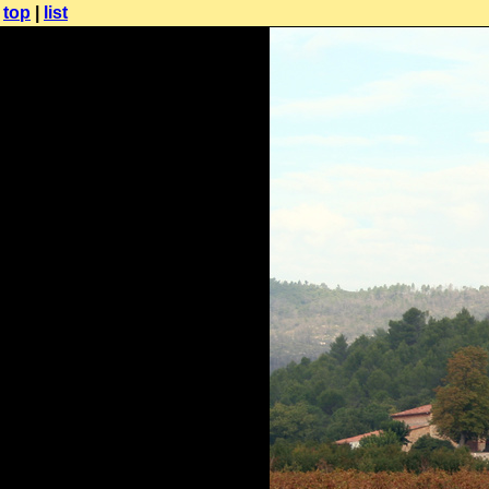
top
|
list