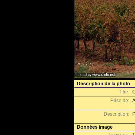
Description de la photo
Titre:
C
Prise de:
A
Description:
P
Données image
Image sizes:
2