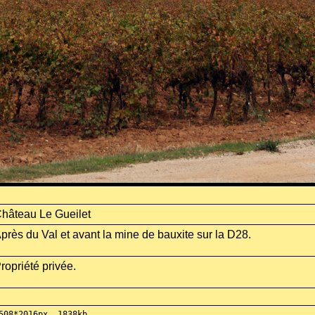
hâteau Le Gueilet
près du Val et avant la mine de bauxite sur la D28.
ropriété privée.
508*2016px, 1838kb