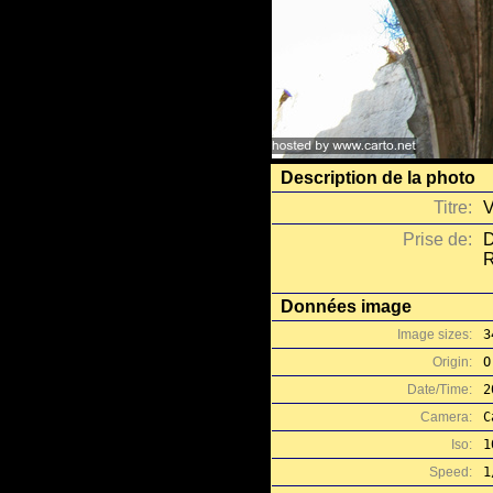
Description de la photo
Titre:
V
Prise de:
D
R
Données image
Image sizes:
3
Origin:
O
Date/Time:
2
Camera:
C
Iso:
1
Speed:
1