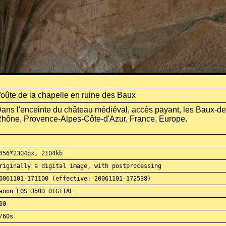
oûte de la chapelle en ruine des Baux
ans l'enceinte du château médiéval, accès payant, les Baux-d
hône, Provence-Alpes-Côte-d'Azur, France, Europe.
456*2304px, 2104kb
riginally a digital image, with postprocessing
0061101-171100 (effective: 20061101-172538)
anon EOS 350D DIGITAL
00
/60s