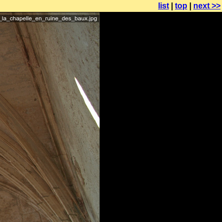
list
|
top
|
next >>