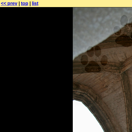
<< prev
|
top
|
list