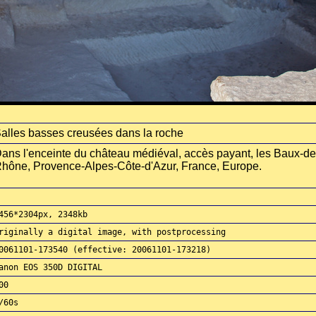
alles basses creusées dans la roche
ans l'enceinte du château médiéval, accès payant, les Baux-d
hône, Provence-Alpes-Côte-d'Azur, France, Europe.
456*2304px, 2348kb
riginally a digital image, with postprocessing
0061101-173540 (effective: 20061101-173218)
anon EOS 350D DIGITAL
00
/60s