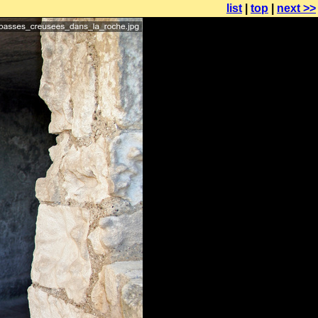
list
|
top
|
next >>