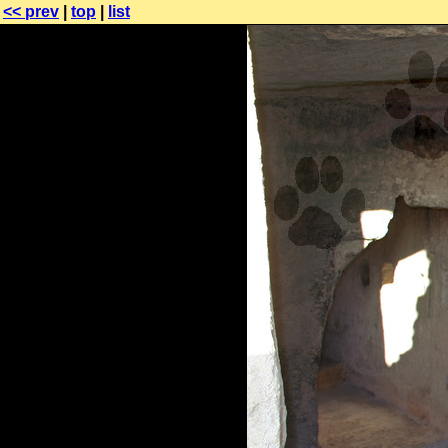
<< prev
|
top
|
list