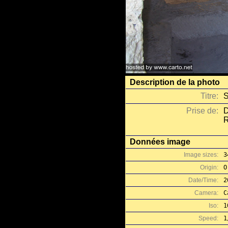
Description de la photo
Titre:
S
Prise de:
D
R
Données image
Image sizes:
3
Origin:
O
Date/Time:
2
Camera:
C
Iso:
1
Speed:
1