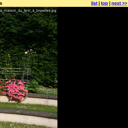
s
list
|
top
|
next >>