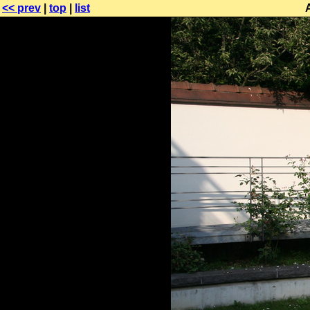
<< prev
|
top
|
list