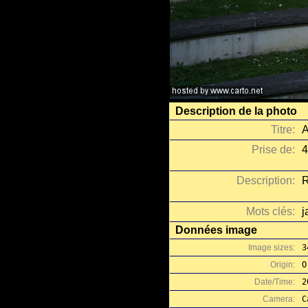
Description de la photo
Titre:
A
Prise de:
4
Description:
R
Mots clés:
j
Données image
Image sizes:
3
Origin:
O
Date/Time:
2
Camera:
C