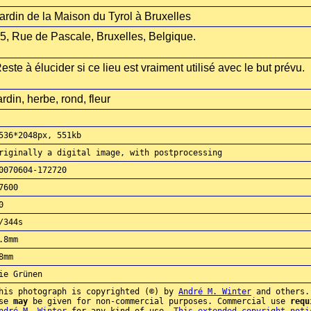
ardin de la Maison du Tyrol à Bruxelles
5, Rue de Pascale, Bruxelles, Belgique.
este à élucider si ce lieu est vraiment utilisé avec le but prévu.
ardin, herbe, rond, fleur
536*2048px, 551kb
riginally a digital image, with postprocessing
0070604-172720
7600
0
/344s
.8mm
8mm
ie Grünen
his photograph is copyrighted (©) by
André M. Winter
and others.
use
may
be given for non-commercial purposes. Commercial use
requ