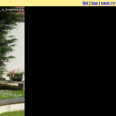
list
|
top
|
next >>