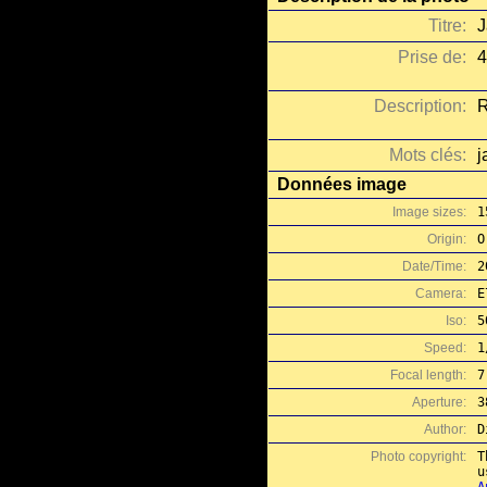
Titre:
J
Prise de:
4
Description:
R
Mots clés:
j
Données image
Image sizes:
1
Origin:
O
Date/Time:
2
Camera:
E
Iso:
5
Speed:
1
Focal length:
7
Aperture:
3
Author:
D
Photo copyright:
T