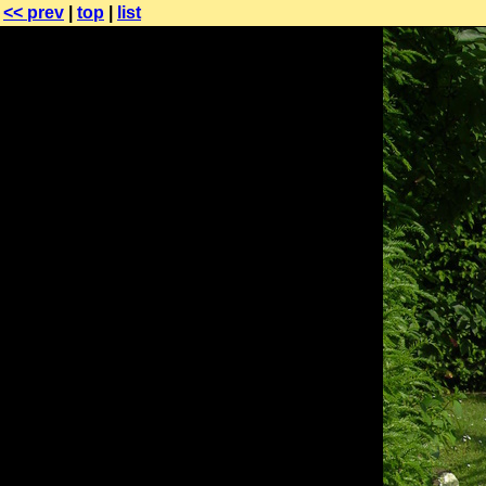
<< prev
|
top
|
list