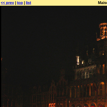
<< prev
|
top
|
list
Mais