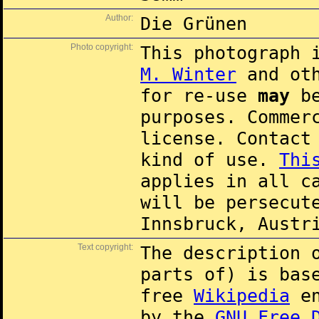
Author:
Die Grünen
Photo copyright:
This photograph 
M. Winter
and oth
for re-use
may
be
purposes. Commer
license. Contac
kind of use.
Thi
applies in all c
will be persecut
Innsbruck, Austr
Text copyright:
The description 
parts of) is ba
free
Wikipedia
en
by the
GNU Free 