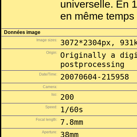
universelle. En 1
en même temps qu
Données image
Image sizes:
3072*2304px, 931
Origin:
Originally a dig
postprocessing
Date/Time:
20070604-215958
Camera:
Iso:
200
Speed:
1/60s
Focal length:
7.8mm
Aperture:
38mm