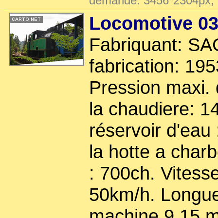
demande: 3456*2304px,
Locomotive 0
Fabriquant: S
fabrication: 195
Pression maxi. 
la chaudiere: 1
réservoir d'eau
la hotte a char
: 700ch. Vitess
50km/h. Longueu
machine 9.15 m