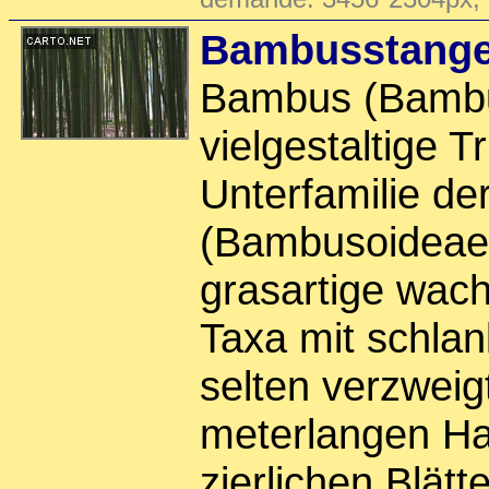
Bambusstang
Bambus (Bambus
vielgestaltige T
Unterfamilie 
(Bambusoideae)
grasartige wac
Taxa mit schlan
selten verzweigt
meterlangen Hal
zierlichen Blätt