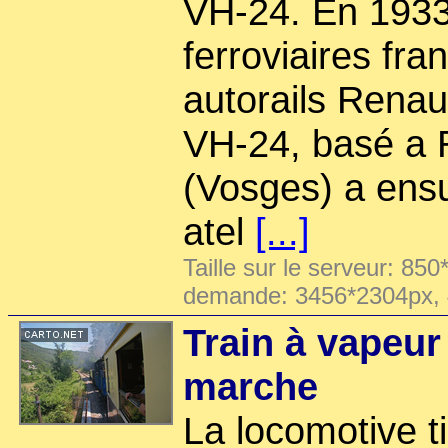
VH-24. En 1933
ferroviaires fra
autorails Renau
VH-24, basé a R
(Vosges) a ensu
atel
[...]
Taille sur le serveur: 850
demande: 3456*2304px,
Train à vapeu
marche
La locomotive ti