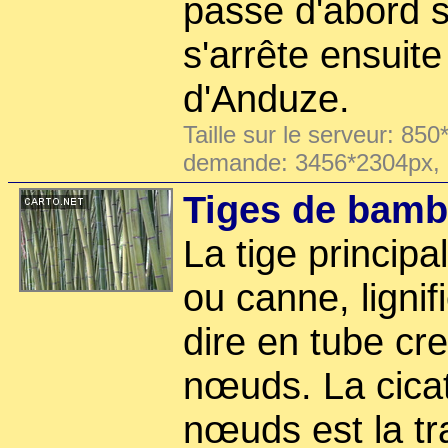
passe d'abord s
s'arrête ensuite
d'Anduze.
Taille sur le serveur: 850
demande: 3456*2304px,
Tiges de bam
La tige princip
ou canne, lignifi
dire en tube cr
nœuds. La cicat
nœuds est la tr