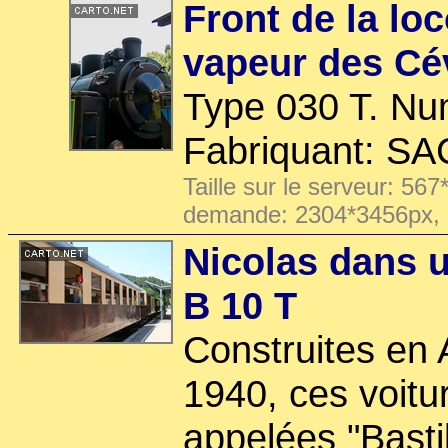
Front de la lo
vapeur des C
Type 030 T. Nu
Fabriquant: S
Taille sur le serveur: 567
demande: 2304*3456px,
Nicolas dans u
B 10 T
Construites en
1940, ces voitu
appelées "Bastil