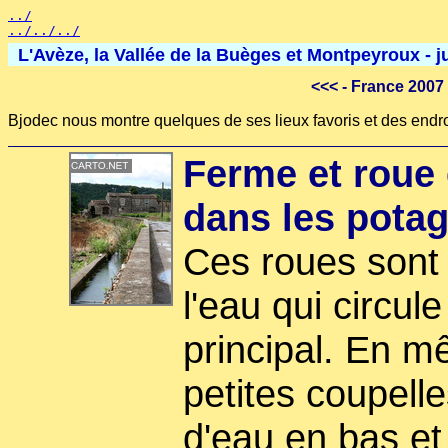
../
../../../
L'Avèze, la Vallée de la Buèges et Montpeyroux - j
<<<
- France 2007
Bjodec nous montre quelques de ses lieux favoris et des endroi
Ferme et roue 
dans les pota
Ces roues sont
l'eau qui circul
principal. En 
petites coupell
d'eau en bas et 