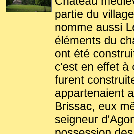
Château médie
partie du villag
nomme aussi Le
éléments du ch
ont été construi
c'est en effet 
furent construit
appartenaient 
Brissac, eux m
seigneur d'Ago
possession des