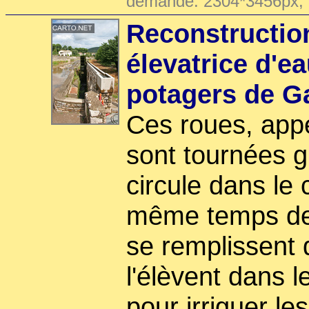
demande: 2304*3456px,
Reconstructio
élevatrice d'e
potagers de G
Ces roues, app
sont tournées g
circule dans le 
même temps des
se remplissent 
l'élèvent dans l
pour irriguer l