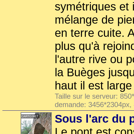
symétriques et i
mélange de pier
en terre cuite. A
plus qu'à rejoi
l'autre rive ou p
la Buèges jusqu
haut il est larg
Taille sur le serveur: 850
demande: 3456*2304px,
Sous l'arc du 
Le pont est con