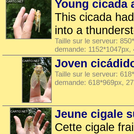
Young cicada a
This cicada had
into a thunderst
Taille sur le serveur: 850
demande: 1152*1047px,
Joven cicádid
Taille sur le serveur: 618
demande: 618*969px, 2
Jeune cigale 
Cette cigale fr