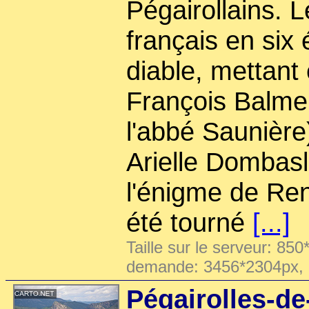
Pégairollains. L
français en six
diable, mettant
François Balmer
l'abbé Saunière
Arielle Dombasl
l'énigme de Re
été tourné
[...]
Taille sur le serveur: 850
demande: 3456*2304px,
Pégairolles-de