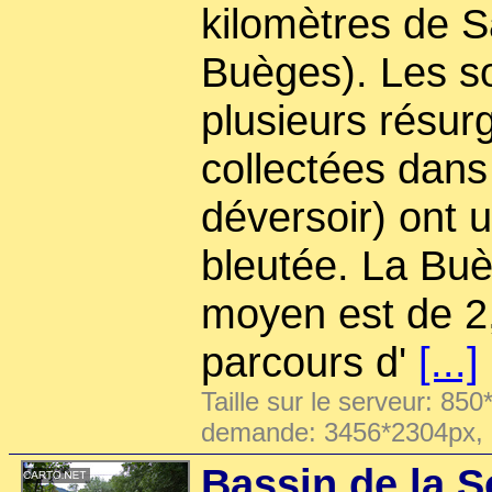
kilomètres de S
Buèges). Les so
plusieurs résu
collectées dans
déversoir) ont
bleutée. La Buè
moyen est de 2,
parcours d'
[...]
Taille sur le serveur: 850
demande: 3456*2304px,
Bassin de la S