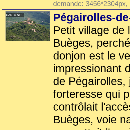
demande: 3456*2304px,
Pégairolles-d
Petit village de
Buèges, perché 
donjon est le ve
impressionant d
de Pégairolles, 
forteresse qui p
contrôlait l'accè
Buèges, voie na