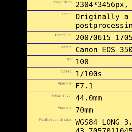
Image sizes:
2304*3456px,
Origin:
Originally a
postprocessi
Date/Time:
20070615-170
Camera:
Canon EOS 35
Iso:
100
Speed:
1/100s
Aperture:
F7.1
Focal length:
44.0mm
Aperture:
70mm
Position coordinates:
WGS84 LONG 3
43.705701104