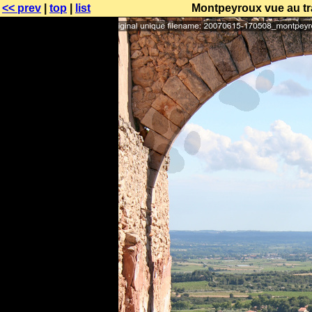
<< prev
|
top
|
list
Montpeyroux vue au tr