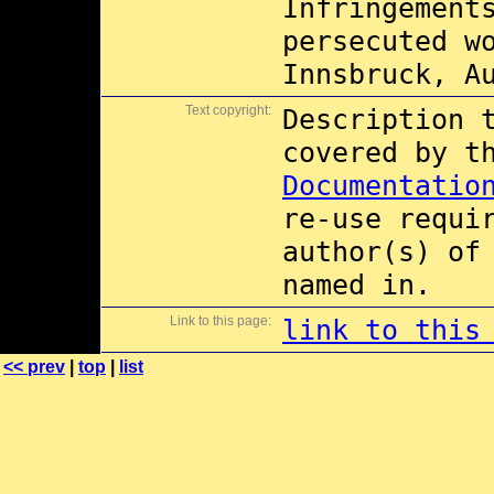
Infringement
persecuted w
Innsbruck, A
Text copyright:
Description 
covered by 
Documentatio
re-use requi
author(s) of
named in.
Link to this page:
link to this
<< prev
|
top
|
list