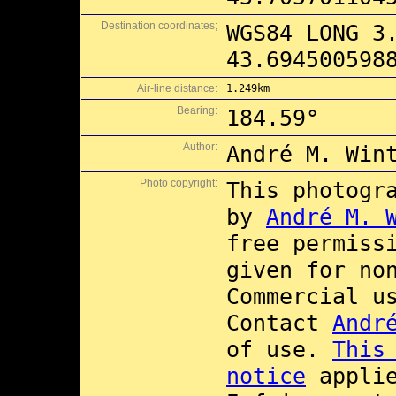
Destination coordinates;
WGS84 LONG 3
43.694500598
Air-line distance:
1.249km
Bearing:
184.59°
Author:
André M. Win
Photo copyright:
This photogr
by
André M. 
free permiss
given for no
Commercial 
Contact
Andr
of use.
This
notice
applie