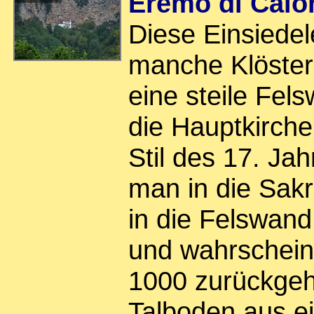
Eremo di Calo
Diese Einsiedele
manche Klöster 
eine steile Fel
die Hauptkirche,
Stil des 17. Ja
man in die Sakri
in die Felswan
und wahrscheinl
1000 zurückgeh
Talboden aus ei