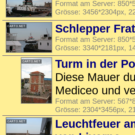
Format am Server: 850*5
Grösse: 3456*2304px, 2
Schlepper Frate
Format am Server: 850*5
Grösse: 3340*2181px, 1
Turm in der Po
Diese Mauer du
Mediceo und ver
Format am Server: 567*8
Grösse: 2304*3456px, 2
Leuchtfeuer a