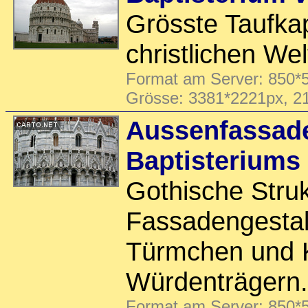
Grösste Taufkap
christlichen Wel
Format am Server: 850*5
Grösse: 3381*2221px, 2
Aussenfassad
Baptisteriums
Gothische Stru
Fassadengestal
Türmchen und 
Würdenträgern.
Format am Server: 850*5