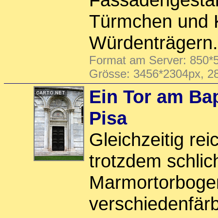
Türmchen und 
Würdenträgern.
Format am Server: 850*5
Grösse: 3456*2304px, 2
Ein Tor am Ba
Pisa
Gleichzeitig rei
trotzdem schlich
Marmortorboge
verschiedenfär