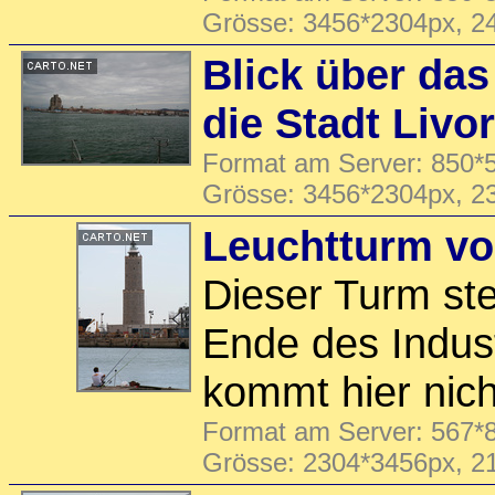
Grösse: 3456*2304px, 2
Blick über da
die Stadt Livo
Format am Server: 850*5
Grösse: 3456*2304px, 2
Leuchtturm vo
Dieser Turm st
Ende des Indus
kommt hier nich
Format am Server: 567*8
Grösse: 2304*3456px, 2