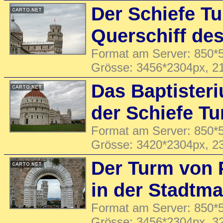
Der Schiefe T
Querschiff de
Format am Server: 850*5
Grösse: 3456*2304px, 2
Das Baptister
der Schiefe T
Format am Server: 850*5
Grösse: 3420*2304px, 2
Der Turm von 
in der Stadtm
Format am Server: 850*5
Grösse: 3456*2304px, 3