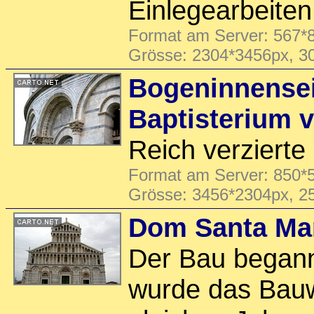
Einlegearbeiten
Format am Server: 567*8
Grösse: 2304*3456px, 3
Bogeninnense
Baptisterium 
Reich verziert
Format am Server: 850*5
Grösse: 3456*2304px, 2
Dom Santa Mar
Der Bau begann
wurde das Bauw