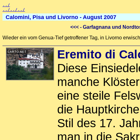
../
../../../
Calomini, Pisa und Livorno - August 2007
<<<
- Garfagnana und Nordto
Wieder ein vom Genua-Tief getroffener Tag, in Livorno erwisc
Eremito di Cal
Diese Einsiedele
manche Klöster 
eine steile Fel
die Hauptkirche,
Stil des 17. Ja
man in die Sakri