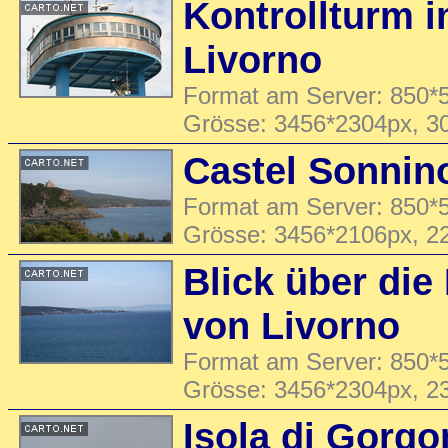
Kontrollturm 
Livorno
Format am Server: 850*5
Grösse: 3456*2304px, 3
Castel Sonnin
Format am Server: 850*5
Grösse: 3456*2106px, 2
Blick über die
von Livorno
Format am Server: 850*5
Grösse: 3456*2304px, 2
Isola di Gorgo