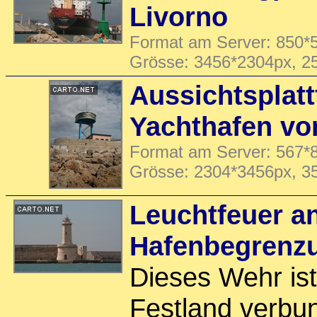
Livorno
Format am Server: 850*5
Grösse: 3456*2304px, 2
Aussichtsplat
Yachthafen vo
Format am Server: 567*8
Grösse: 2304*3456px, 3
Leuchtfeuer a
Hafenbegrenzu
Dieses Wehr is
Festland verbun