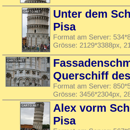
Unter dem Sch
Pisa
Format am Server: 534*8
Grösse: 2129*3388px, 2
Fassadensch
Querschiff de
Format am Server: 850*5
Grösse: 3456*2304px, 2
Alex vorm Sch
Pisa