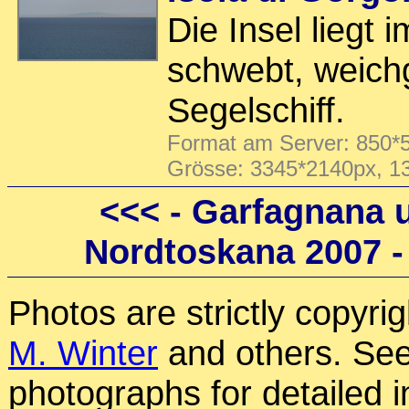
Die Insel liegt 
schwebt, weich
Segelschiff.
Format am Server: 850*5
Grösse: 3345*2140px, 1
<<<
- Garfagnana 
Nordtoskana 2007 
Photos are strictly copyri
M. Winter
and others. See
photographs for detailed 