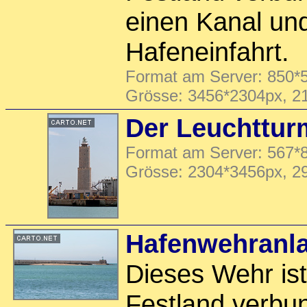
einen Kanal und
Hafeneinfahrt.
Format am Server: 850*5
Grösse: 3456*2304px, 2
Der Leuchttur
Format am Server: 567*8
Grösse: 2304*3456px, 2
Hafenwehranla
Dieses Wehr is
Festland verbun