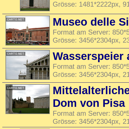
Grösse: 1481*2222px, 9
Museo delle S
Format am Server: 850*5
Grösse: 3456*2304px, 2
Wasserspeier
Format am Server: 850*5
Grösse: 3456*2304px, 2
Mittelalterlic
Dom von Pisa
Format am Server: 850*5
Grösse: 3456*2304px, 2