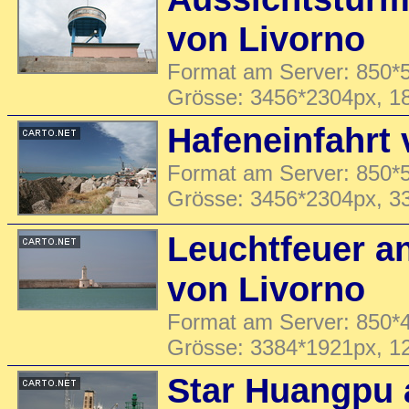
von Livorno
Format am Server: 850*5
Grösse: 3456*2304px, 1
Hafeneinfahrt 
Format am Server: 850*5
Grösse: 3456*2304px, 3
Leuchtfeuer an
von Livorno
Format am Server: 850*4
Grösse: 3384*1921px, 1
Star Huangpu 