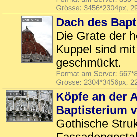
Grösse: 3456*2304px, 2
Dach des Bapt
Die Grate der 
Kuppel sind mi
geschmückt.
Format am Server: 567*8
Grösse: 2304*3456px, 2
Köpfe an der 
Baptisterium 
Gothische Stru
Fassadengestal