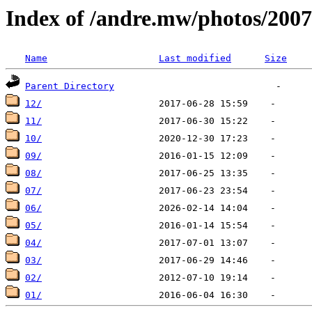
Index of /andre.mw/photos/2007
Name
Last modified
Size
Parent Directory
12/
11/
10/
09/
08/
07/
06/
05/
04/
03/
02/
01/