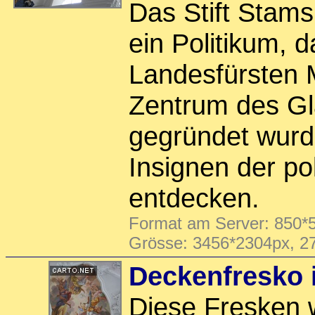
Das Stift Stam
ein Politikum, 
Landesfürsten M
Zentrum des Gla
gegründet wurde
Insignen der po
entdecken.
Format am Server: 850*5
Grösse: 3456*2304px, 2
Deckenfresko 
Diese Fresken 