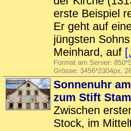
der Kirche (1313
erste Beispiel re
Er geht auf ein
jüngsten Sohns
Meinhard, auf
[
Format am Server: 850*5
Grösse: 3456*2304px, 2
Sonnenuhr am
zum Stift Sta
Zwischen erste
Stock, im Mittel