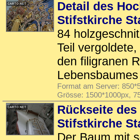
Detail des Hoc
Stifstkirche S
84 holzgeschni
Teil vergoldete
den filigranen 
Lebensbaumes g
Format am Server: 850*5
Grösse: 1500*1000px, 7
Rückseite des
Stifstkirche S
Der Baum mit s