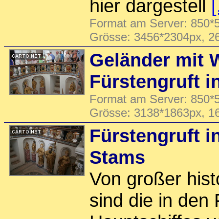
hier dargestell
[
Format am Server: 850*5
Grösse: 3456*2304px, 2
Geländer mit 
Fürstengruft i
Format am Server: 850*5
Grösse: 3138*1863px, 1
Fürstengruft in
Stams
Von großer his
sind die in de