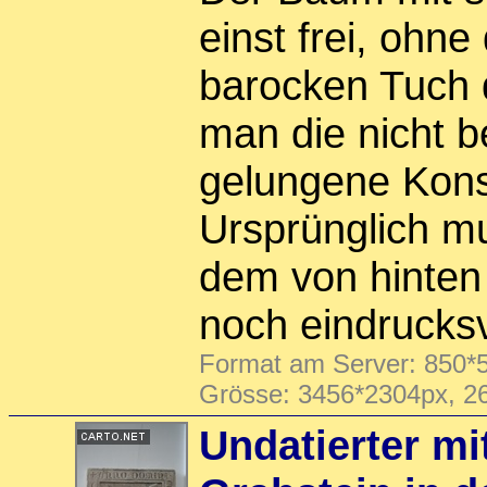
einst frei, ohn
barocken Tuch d
man die nicht 
gelungene Konst
Ursprünglich mu
dem von hinten 
noch eindrucksv
Format am Server: 850*5
Grösse: 3456*2304px, 2
Undatierter mit