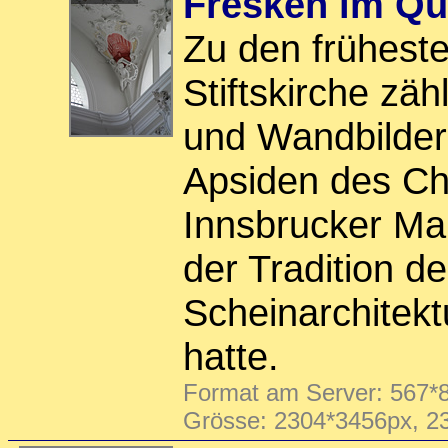
Fresken im Qu
Zu den frühest
Stiftskirche zä
und Wandbilder
Apsiden des Ch
Innsbrucker Ma
der Tradition d
Scheinarchitekt
hatte.
Format am Server: 567*8
Grösse: 2304*3456px, 2