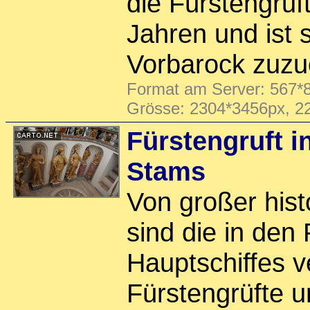
die Fürstengruf
Jahren und ist s
Vorbarock zuzu
Format am Server: 567*8
Grösse: 2304*3456px, 2
Fürstengruft in
Stams
Von großer his
sind die in de
Hauptschiffes 
Fürstengrüfte 