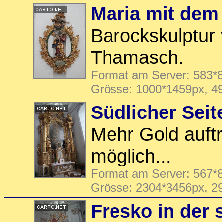
Maria mit dem
Barockskulptur
Thamasch.
Format am Server: 583*8
Grösse: 1000*1459px, 4
Südlicher Seit
Mehr Gold auft
möglich...
Format am Server: 567*8
Grösse: 2304*3456px, 2
Fresko in der 