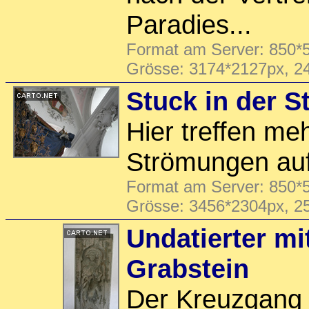
Paradies...
Format am Server: 850*5
Grösse: 3174*2127px, 2
Stuck in der S
Hier treffen me
Strömungen auf
Format am Server: 850*5
Grösse: 3456*2304px, 2
Undatierter mit
Grabstein
Der Kreuzgang i