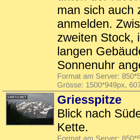
man sich auch 
anmelden. Zwis
zweiten Stock, i
langen Gebäude
Sonnenuhr ange
Format am Server: 850*5
Grösse: 1500*949px, 60
Griesspitze
Blick nach Süde
Kette.
Format am Server: 850*5