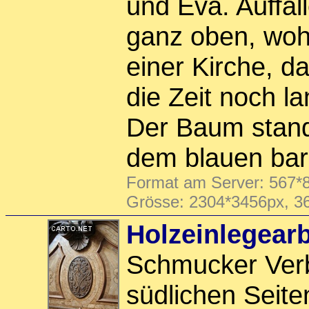
und Eva. Auffall
ganz oben, woh
einer Kirche, d
die Zeit noch l
Der Baum stand 
dem blauen ba
Format am Server: 567*8
Grösse: 2304*3456px, 3
Holzeinlegearb
Schmucker Ver
südlichen Seite