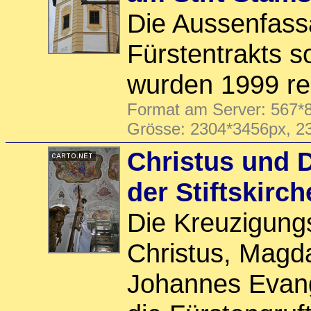
Die Aussenfass
Fürstentrakts s
wurden 1999 re
Format am Server: 567*8
Grösse: 2304*3456px, 2
Christus und 
der Stiftskirc
Die Kreuzigung
Christus, Magd
Johannes Evang