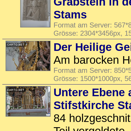
Grabstein in de
Stams
Format am Server: 567*8
Grösse: 2304*3456px, 1
Der Heilige Ge
Am barocken Ho
Format am Server: 850*5
Grösse: 1500*1000px, 5
Untere Ebene 
Stifstkirche S
84 holzgeschni
Teil vergoldete