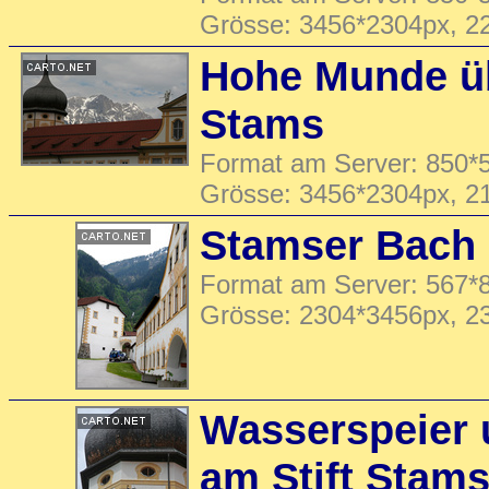
Grösse: 3456*2304px, 2
Hohe Munde üb
Stams
Format am Server: 850*5
Grösse: 3456*2304px, 2
Stamser Bach
Format am Server: 567*8
Grösse: 2304*3456px, 2
Wasserspeier 
am Stift Stam