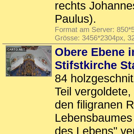
rechts Johanne
Paulus).
Format am Server: 850*5
Grösse: 3456*2304px, 3
Obere Ebene i
Stifstkirche S
84 holzgeschni
Teil vergoldete
den filigranen 
Lebensbaumes g
des Lebens" ver