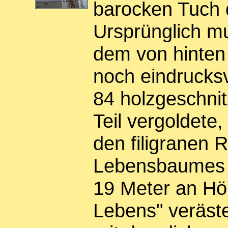
barocken Tuch d
Ursprünglich mu
dem von hinten 
noch eindrucksv
84 holzgeschni
Teil vergoldete
den filigranen 
Lebensbaumes g
19 Meter an Hö
Lebens" veräste