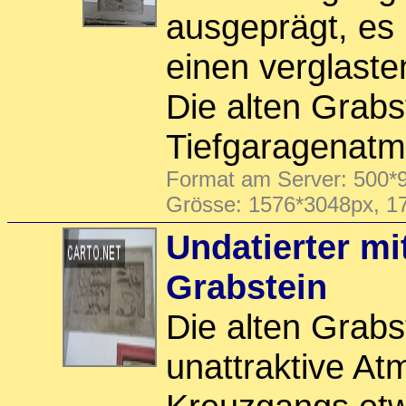
ausgeprägt, es 
einen verglast
Die alten Grabs
Tiefgaragenatm
Format am Server: 500*9
Grösse: 1576*3048px, 1
Undatierter mit
Grabstein
Die alten Grabs
unattraktive A