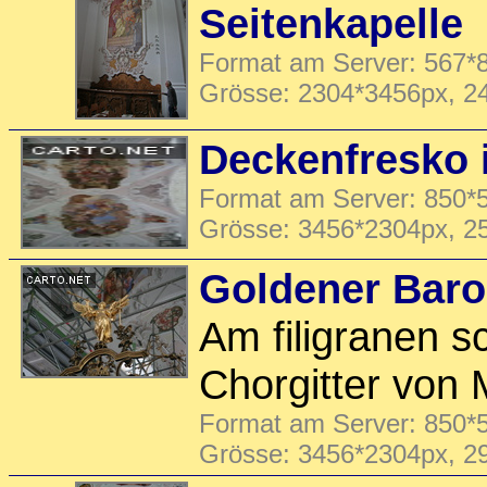
Seitenkapelle
Format am Server: 567*8
Grösse: 2304*3456px, 2
Deckenfresko 
Format am Server: 850*5
Grösse: 3456*2304px, 2
Goldener Baro
Am filigranen 
Chorgitter von 
Format am Server: 850*5
Grösse: 3456*2304px, 2