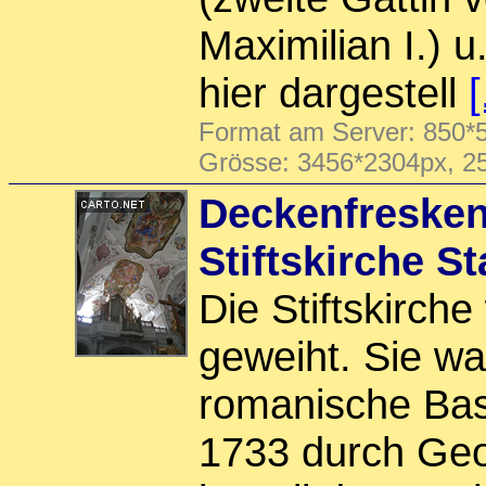
Maximilian I.) u
hier dargestell
[
Format am Server: 850*5
Grösse: 3456*2304px, 2
Deckenfresken
Stiftskirche S
Die Stiftskirch
geweiht. Sie wa
romanische Basi
1733 durch Ge