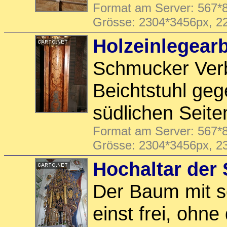
Format am Server: 567*8
Grösse: 2304*3456px, 2
Holzeinlegearb
Schmucker Ver
Beichtstuhl ge
südlichen Seite
Format am Server: 567*8
Grösse: 2304*3456px, 2
Hochaltar der 
Der Baum mit s
einst frei, ohn