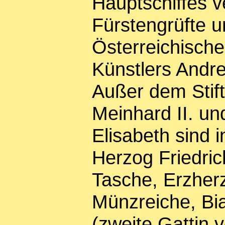
Hauptschiffes 
Fürstengrüfte 
Österreichische
Künstlers Andr
Außer dem Stif
Meinhard II. un
Elisabeth sind 
Herzog Friedrich
Tasche, Erzher
Münzreiche, Bi
(zweite Gattin 