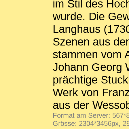
im Stil des Ho
wurde. Die Gew
Langhaus (1730
Szenen aus de
stammen vom A
Johann Georg W
prächtige Stuck
Werk von Fran
aus der Wessob
Format am Server: 567*8
Grösse: 2304*3456px, 2