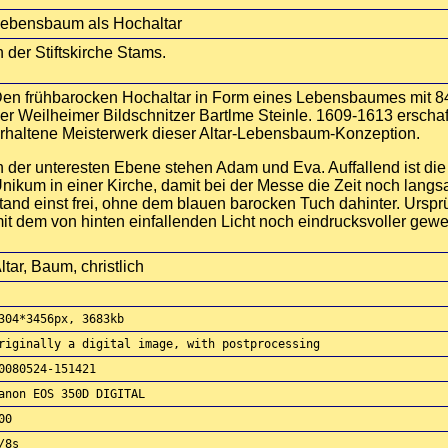
ebensbaum als Hochaltar
n der Stiftskirche Stams.
en frühbarocken Hochaltar in Form eines Lebensbaumes mit 8
er Weilheimer Bildschnitzer Bartlme Steinle. 1609-1613 erscha
rhaltene Meisterwerk dieser Altar-Lebensbaum-Konzeption.
n der unteresten Ebene stehen Adam und Eva. Auffallend ist di
nikum in einer Kirche, damit bei der Messe die Zeit noch lang
tand einst frei, ohne dem blauen barocken Tuch dahinter. Urspr
it dem von hinten einfallenden Licht noch eindrucksvoller gewe
ltar, Baum, christlich
304*3456px, 3683kb
riginally a digital image, with postprocessing
0080524-151421
anon EOS 350D DIGITAL
00
/8s