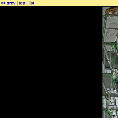
<< prev
|
top
|
list