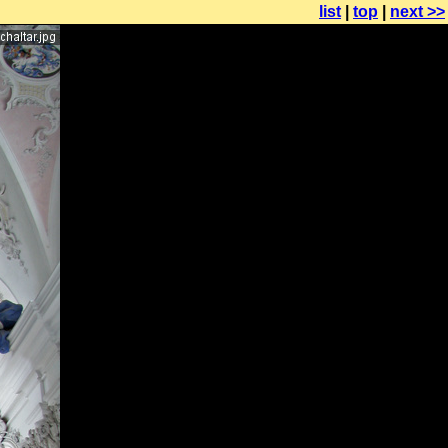
list
|
top
|
next >>