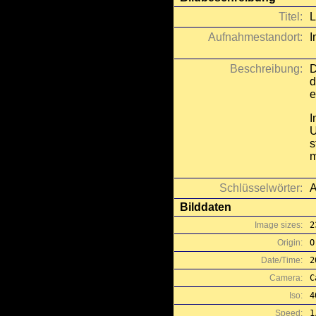
Titel:
L
Aufnahmestandort:
I
Beschreibung:
D
d
e
I
U
s
m
Schlüsselwörter:
A
Bilddaten
Image sizes:
2
Origin:
O
Date/Time:
2
Camera:
C
Iso:
4
Speed:
1