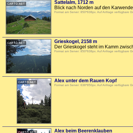
Sattelalm, 1712 m
Blick nach Norden auf den Karwendel
Format am Server: 850*638px. Auf Anfrage verfügbare 
Grieskogel, 2158 m
Der Grieskogel steht im Kamm zwisc
Format am Server: 850*638px. Auf Anfrage verfügbare 
Alex unter dem Rauen Kopf
Format am Server: 638*850px. Auf Anfrage verfügbare 
Alex beim Beerenklauben