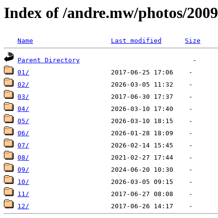
Index of /andre.mw/photos/2009
Name
Last modified
Size
Parent Directory
01/
02/
03/
04/
05/
06/
07/
08/
09/
10/
11/
12/