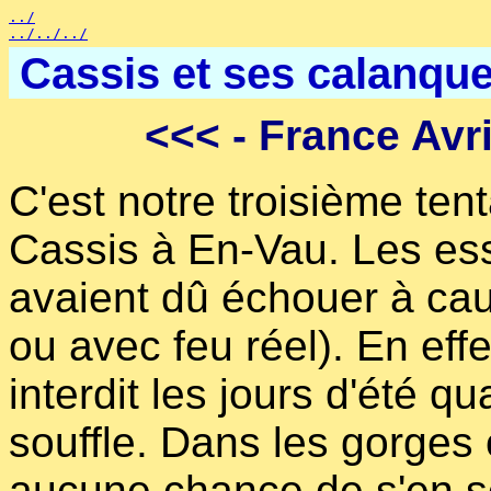
../
../../../
Cassis et ses calanques
<<<
- France Avri
C'est notre troisième ten
Cassis à En-Vau. Les es
avaient dû échouer à cau
ou avec feu réel). En eff
interdit les jours d'été qu
souffle. Dans les gorges o
aucune chance de s'en so