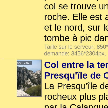
col se trouve u
roche. Elle est 
et le nord, sur l
tombe à pic dan
Taille sur le serveur: 850
demande: 3456*2304px,
Col entre la te
Presqu'île de C
La Presqu'île de
rocheux plus pla
par la Calanque