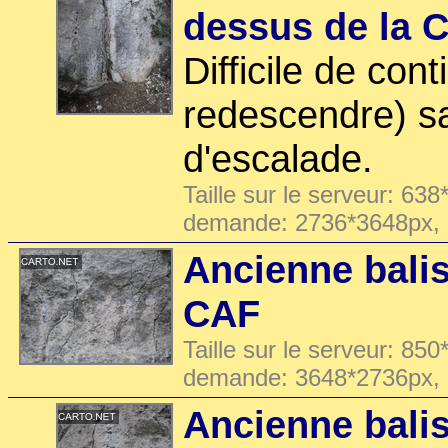
dessus de la C
Difficile de con
redescendre) s
d'escalade.
Taille sur le serveur: 638
demande: 2736*3648px,
Ancienne bali
CAF
Taille sur le serveur: 850
demande: 3648*2736px,
Ancienne bali