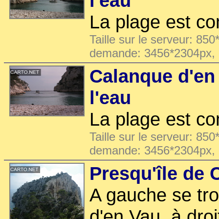
l'eau
La plage est c
Taille sur le serveur: 850
demande: 3456*2304px,
Calanque d'en
l'eau
La plage est c
Taille sur le serveur: 850
demande: 3456*2304px,
Presqu'île de C
A gauche se tr
d'en Vau, à droi