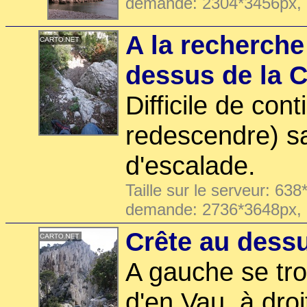
demande: 2304*3456px,
A la recherche
dessus de la C
Difficile de con
redescendre) s
d'escalade.
Taille sur le serveur: 638
demande: 2736*3648px,
Crête au dess
A gauche se tr
d'en Vau, à droi