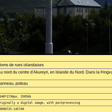
oms de rues islandaises
u nord du centre d'Akureyri, en Islande du Nord. Dans la Þingva
anneau, poteau
648*2736px, 3505kb
riginally a digital image, with postprocessing
0090725-145740