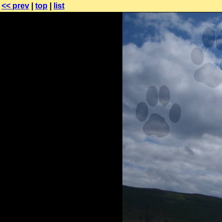
<< prev
|
top
|
list