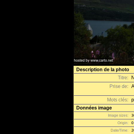
Description de la photo
Titre:
N
Prise de:
A
Mots clés:
p
Données image
Image sizes:
3
Origin:
O
Date/Time:
2