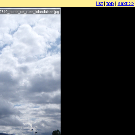
list
|
top
|
next >>