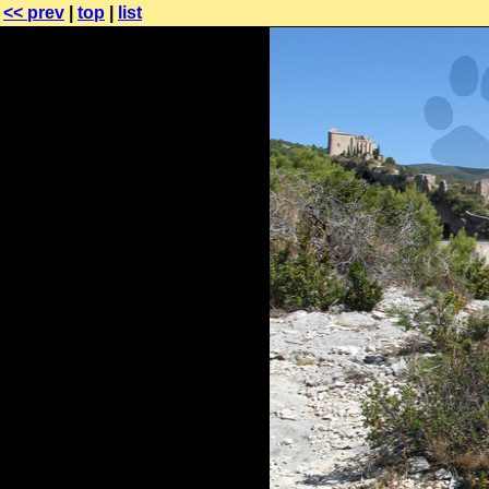
<< prev
|
top
|
list