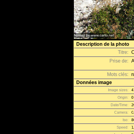
Description de la photo
Titre:
C
Prise de:
A
Mots clés:
r
Données image
Image sizes:
4
Origin:
O
Date/Time:
2
Camera:
C
Iso:
8
Speed:
1