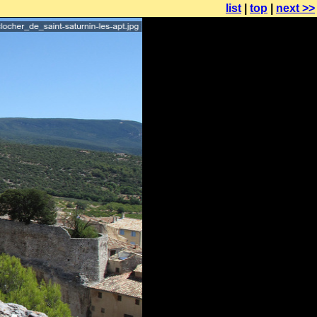
list
|
top
|
next >>