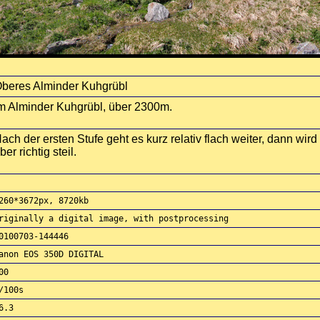
beres Alminder Kuhgrübl
m Alminder Kuhgrübl, über 2300m.
ach der ersten Stufe geht es kurz relativ flach weiter, dann wi
ber richtig steil.
260*3672px, 8720kb
riginally a digital image, with postprocessing
0100703-144446
anon EOS 350D DIGITAL
00
/100s
6.3