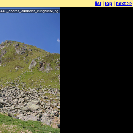
list
|
top
|
next >>