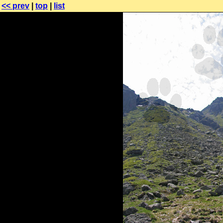
<< prev
|
top
|
list