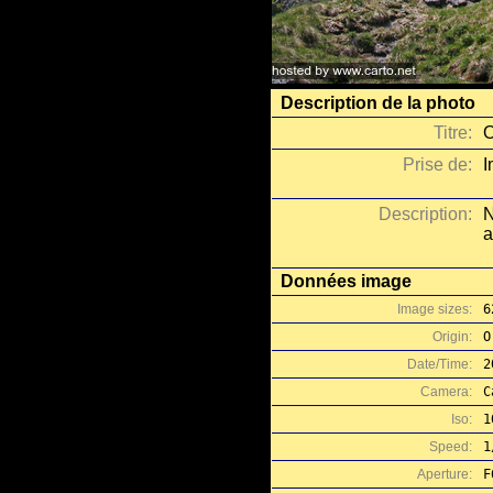
Description de la photo
Titre:
O
Prise de:
I
Description:
N
a
Données image
Image sizes:
6
Origin:
O
Date/Time:
2
Camera:
C
Iso:
1
Speed:
1
Aperture:
F