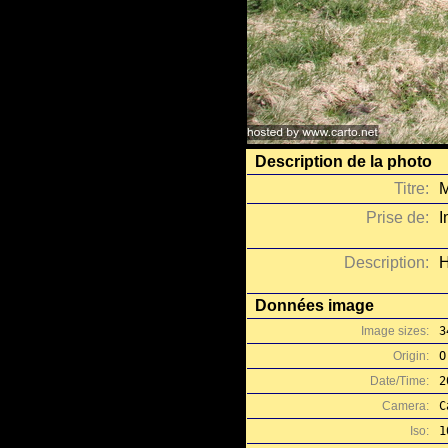
Description de la photo
Titre:
M
Prise de:
I
Description:
H
Données image
Image sizes:
3
Origin:
O
Date/Time:
2
Camera:
C
Iso:
1