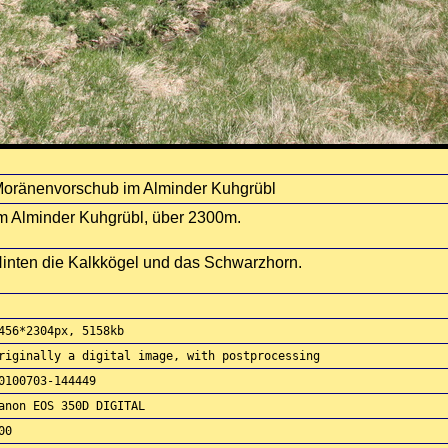
oränenvorschub im Alminder Kuhgrübl
m Alminder Kuhgrübl, über 2300m.
inten die Kalkkögel und das Schwarzhorn.
456*2304px, 5158kb
riginally a digital image, with postprocessing
0100703-144449
anon EOS 350D DIGITAL
00