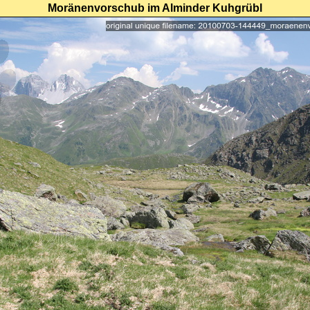
Moränenvorschub im Alminder Kuhgrübl