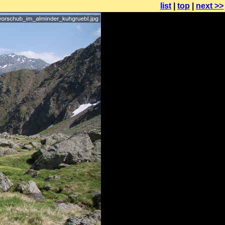
list
|
top
|
next >>