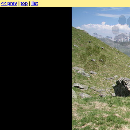
<< prev
|
top
|
list