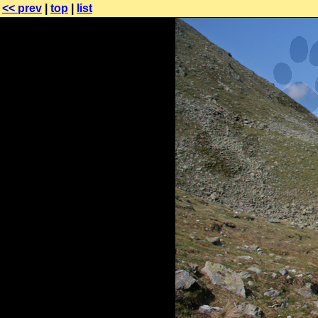
<< prev
|
top
|
list