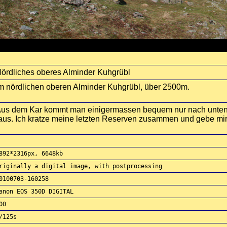
ördliches oberes Alminder Kuhgrübl
m nördlichen oberen Alminder Kuhgrübl, über 2500m.
us dem Kar kommt man einigermassen bequem nur nach unte
aus. Ich kratze meine letzten Reserven zusammen und gebe mir
892*2316px, 6648kb
riginally a digital image, with postprocessing
0100703-160258
anon EOS 350D DIGITAL
00
/125s