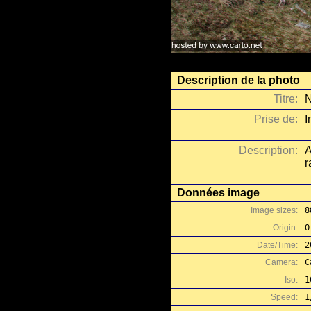
Description de la photo
Titre:
N
Prise de:
I
Description:
A
r
Données image
Image sizes:
8
Origin:
O
Date/Time:
2
Camera:
C
Iso:
1
Speed:
1