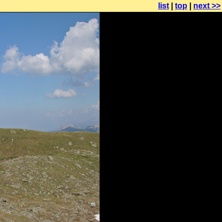
list
|
top
|
next >>