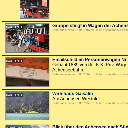
Gruppe steigt in Wagen der Achen
Taille sur le serveur: 850*567px. Taille disponible sur
Emailschild im Personenwagen Nr
Gebaut 1889 von der K.K. Priv. Wagen
Achenseebahn.
Taille sur le serveur: 850*567px. Taille disponible sur
Wirtshaus Gaisalm
Am Achensee-Westufer.
Taille sur le serveur: 850*556px. Taille disponible sur
Blick über den Achensee nach Sü