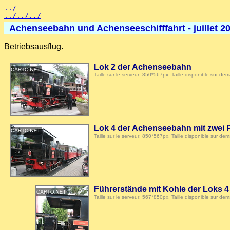
../
../../../
Achenseebahn und Achenseeschifffahrt - juillet 2
Betriebsausflug.
Lok 2 der Achenseebahn
Taille sur le serveur: 850*567px. Taille disponible sur
Lok 4 der Achenseebahn mit zwei
Taille sur le serveur: 850*567px. Taille disponible sur
Führerstände mit Kohle der Loks 
Taille sur le serveur: 567*850px. Taille disponible sur