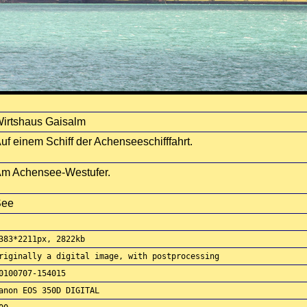
irtshaus Gaisalm
uf einem Schiff der Achenseeschifffahrt.
m Achensee-Westufer.
See
383*2211px, 2822kb
riginally a digital image, with postprocessing
0100707-154015
anon EOS 350D DIGITAL