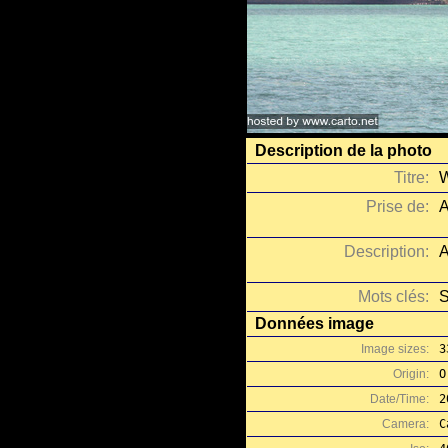
Description de la photo
Titre:
W
Prise de:
A
Description:
A
Mots clés:
Données image
Image sizes:
3
Origin:
O
Date/Time:
2
Camera:
C