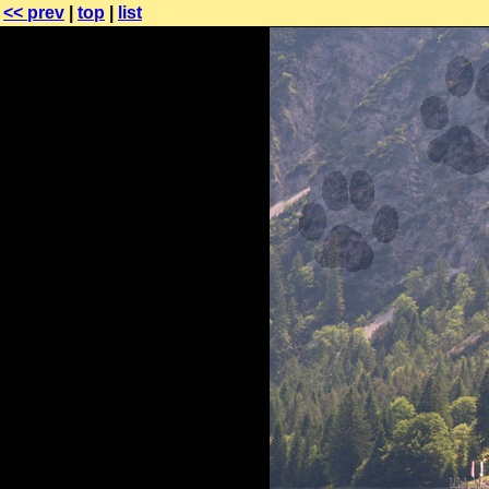
<< prev
|
top
|
list