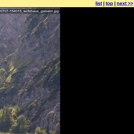
list
|
top
|
next >>