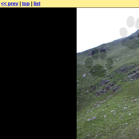
<< prev
|
top
|
list