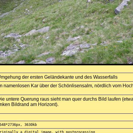
mgehung der ersten Geländekante und des Wasserfalls
m namenlosen Kar über der Schönlisensalm, nördlich vom Hoch
ie untere Querung raus sieht man quer durchs Bild laufen (etwa
inken Bildrand am Horizont).
648*2736px, 3630kb
riginally a digital image, with postprocessing