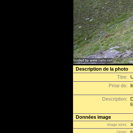
Description de la photo
Titre:
U
Prise de:
I
Description:
D
l
Données image
Image sizes:
3
Origin:
O