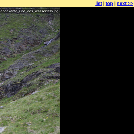
list
|
top
|
next >>