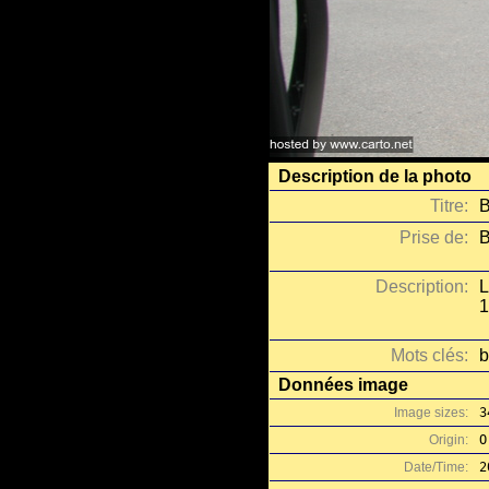
Description de la photo
Titre:
B
Prise de:
B
Description:
L
1
Mots clés:
b
Données image
Image sizes:
3
Origin:
O
Date/Time:
2