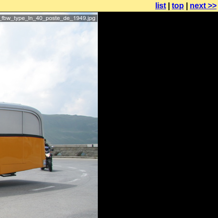
list
|
top
|
next >>