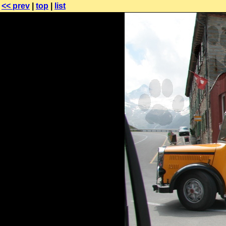
<< prev
|
top
|
list