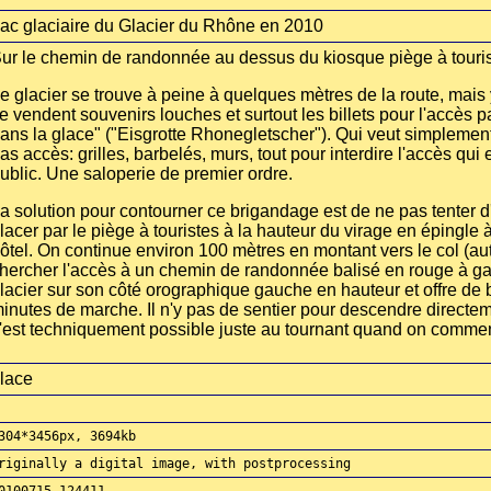
ac glaciaire du Glacier du Rhône en 2010
ur le chemin de randonnée au dessus du kiosque piège à touris
e glacier se trouve à peine à quelques mètres de la route, mais
e vendent souvenirs louches et surtout les billets pour l'accès 
ans la glace" ("Eisgrotte Rhonegletscher"). Qui veut simplement
as accès: grilles, barbelés, murs, tout pour interdire l'accès qu
ublic. Une saloperie de premier ordre.
a solution pour contourner ce brigandage est de ne pas tenter d
lacer par le piège à touristes à la hauteur du virage en épingle 
ôtel. On continue environ 100 mètres en montant vers le col (aut
hercher l'accès à un chemin de randonnée balisé en rouge à g
lacier sur son côté orographique gauche en hauteur et offre de 
inutes de marche. Il n'y pas de sentier pour descendre directem
'est techniquement possible juste au tournant quand on commenc
lace
304*3456px, 3694kb
riginally a digital image, with postprocessing