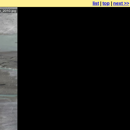
list
|
top
|
next >>