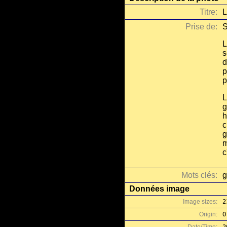
Titre:
L
Prise de:
S
L
s
d
p
p
L
g
h
c
g
m
c
Mots clés:
g
Données image
Image sizes:
2
Origin:
O