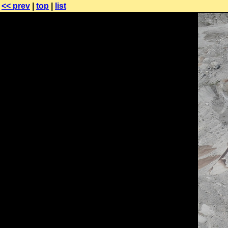
<< prev
|
top
|
list