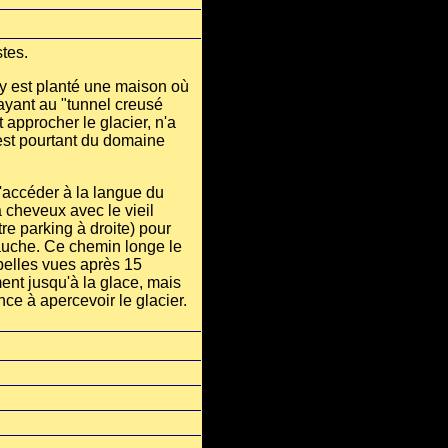
tes.
 y est planté une maison où
payant au "tunnel creusé
 approcher le glacier, n'a
i est pourtant du domaine
'accéder à la langue du
à cheveux avec le vieil
re parking à droite) pour
auche. Ce chemin longe le
belles vues après 15
ent jusqu'à la glace, mais
e à apercevoir le glacier.