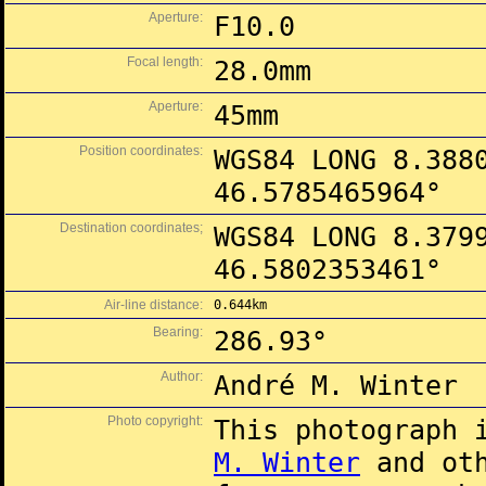
Aperture:
F10.0
Focal length:
28.0mm
Aperture:
45mm
Position coordinates:
WGS84 LONG 8.388
46.5785465964°
Destination coordinates;
WGS84 LONG 8.379
46.5802353461°
Air-line distance:
0.644km
Bearing:
286.93°
Author:
André M. Winter
Photo copyright:
This photograph 
M. Winter
and oth