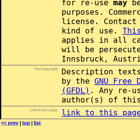
for re-use
may
be
purposes. Commer
license. Contac
kind of use.
Thi
applies in all c
will be persecut
Innsbruck, Austr
Text copyright:
Description text
by the
GNU Free 
(GFDL)
. Any re-u
author(s) of thi
Link to this page:
link to this pag
<< prev
|
top
|
list