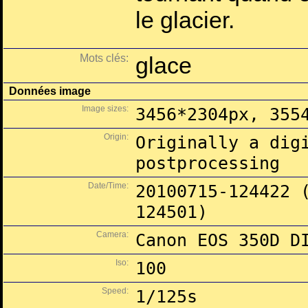
le glacier.
Mots clés:
glace
Données image
Image sizes:
3456*2304px, 355
Origin:
Originally a dig
postprocessing
Date/Time:
20100715-124422 
124501)
Camera:
Canon EOS 350D D
Iso:
100
Speed:
1/125s