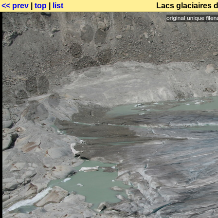
<< prev
|
top
|
list
Lacs glaciaires 