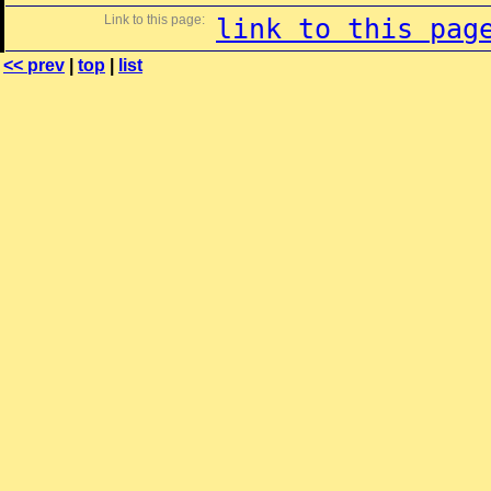
Link to this page:
link to this pag
<< prev
|
top
|
list