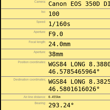
Camera:
Canon EOS 350D D
Iso:
100
Speed:
1/160s
Aperture:
F9.0
Focal length:
24.0mm
Aperture:
38mm
Position coordinates:
WGS84 LONG 8.388
46.5785465964°
Destination coordinates;
WGS84 LONG 8.382
46.5801616026°
Air-line distance:
0.455km
Bearing:
293.24°