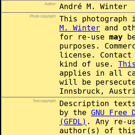
Author:
André M. Winter
Photo copyright:
This photograph 
M. Winter
and oth
for re-use
may
be
purposes. Commer
license. Contac
kind of use.
Thi
applies in all c
will be persecut
Innsbruck, Austr
Text copyright:
Description text
by the
GNU Free 
(GFDL)
. Any re-u
author(s) of thi