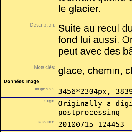
le glacier.
Description:
Suite au recul du
fond lui aussi. 
peut avec des b
Mots clés:
glace, chemin, 
Données image
Image sizes:
3456*2304px, 383
Origin:
Originally a dig
postprocessing
Date/Time:
20100715-124453