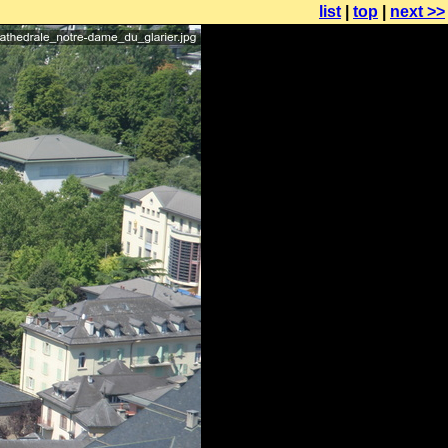
list
|
top
|
next >>