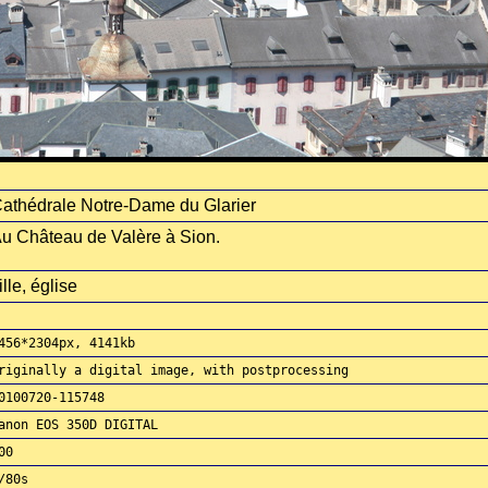
athédrale Notre-Dame du Glarier
u Château de Valère à Sion.
ille, église
456*2304px, 4141kb
riginally a digital image, with postprocessing
0100720-115748
anon EOS 350D DIGITAL
00
/80s