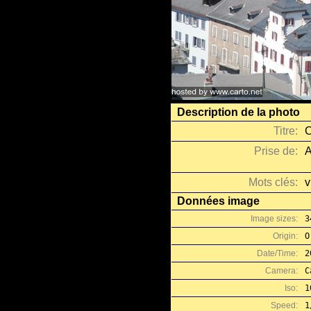
Description de la photo
Titre:
C
Prise de:
A
Mots clés:
v
Données image
Image sizes:
3
Origin:
O
Date/Time:
2
Camera:
C
Iso:
1
Speed:
1