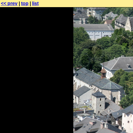
<< prev
|
top
|
list