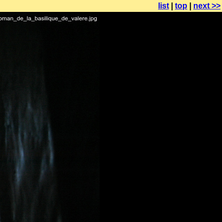
list
|
top
|
next >>