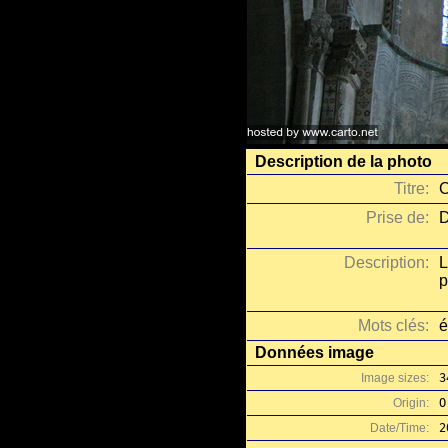
Description de la photo
Titre:
C
Prise de:
D
Description:
L
p
Mots clés:
é
Données image
Image sizes:
3
Origin:
O
Date/Time:
2