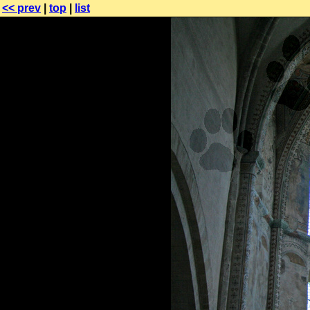
<< prev
|
top
|
list