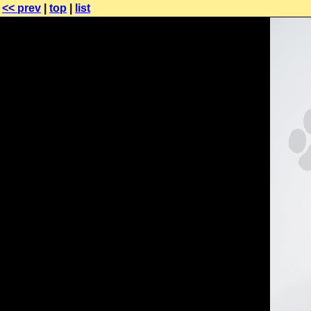
<< prev
|
top
|
list