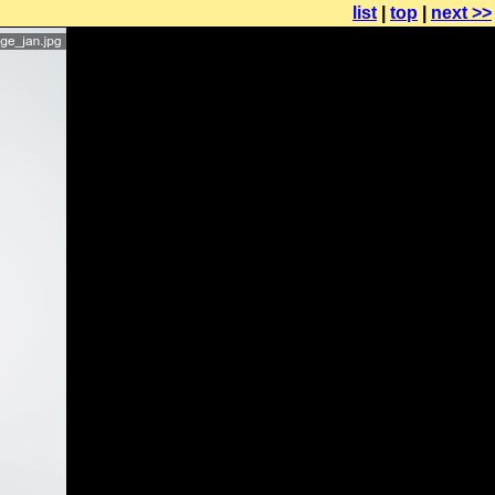
list
|
top
|
next >>