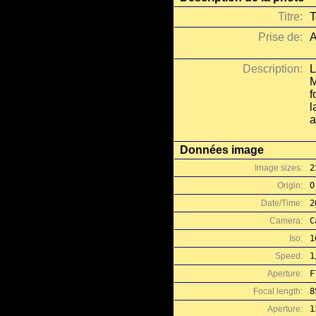
Titre:
T
Prise de:
A
Description:
L
M
f
l
a
Données image
Image sizes:
2
Origin:
O
Date/Time:
2
Camera:
C
Iso:
1
Speed:
1
Aperture:
F
Focal length:
8
Aperture:
1