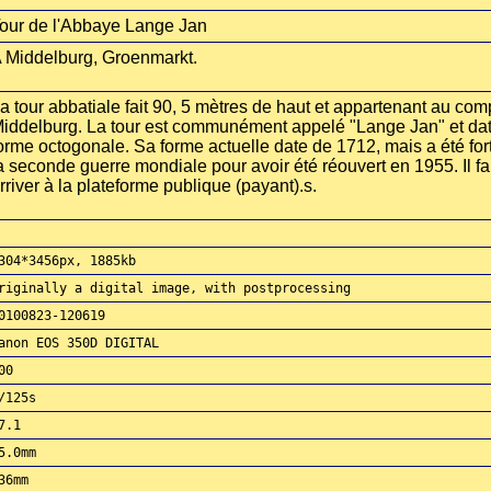
our de l'Abbaye Lange Jan
 Middelburg, Groenmarkt.
a tour abbatiale fait 90, 5 mètres de haut et appartenant au com
iddelburg. La tour est communément appelé "Lange Jan" et date
orme octogonale. Sa forme actuelle date de 1712, mais a été 
a seconde guerre mondiale pour avoir été réouvert en 1955. Il f
rriver à la plateforme publique (payant).s.
304*3456px, 1885kb
riginally a digital image, with postprocessing
0100823-120619
anon EOS 350D DIGITAL
00
/125s
7.1
5.0mm
36mm