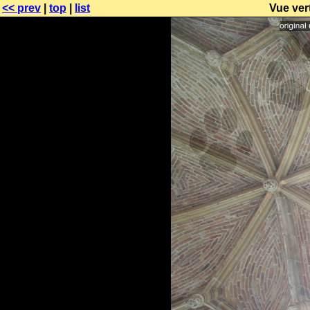
<< prev
|
top
|
list
Vue ver