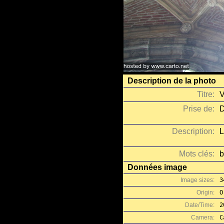
Description de la photo
Titre:
V
Prise de:
D
Description:
L
Mots clés:
b
Données image
Image sizes:
3
Origin:
O
Date/Time:
2
Camera:
C