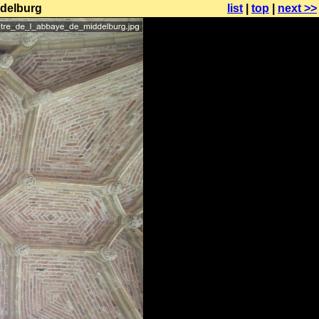
ddelburg
list
|
top
|
next >>