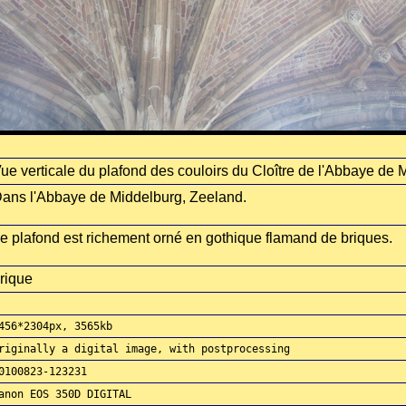
ue verticale du plafond des couloirs du Cloître de l'Abbaye de 
ans l'Abbaye de Middelburg, Zeeland.
e plafond est richement orné en gothique flamand de briques.
rique
456*2304px, 3565kb
riginally a digital image, with postprocessing
0100823-123231
anon EOS 350D DIGITAL