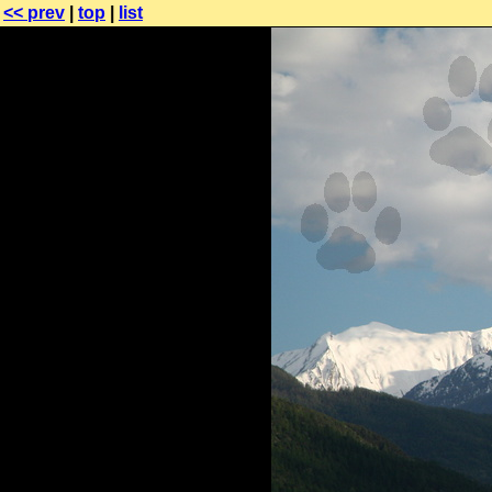
<< prev
|
top
|
list