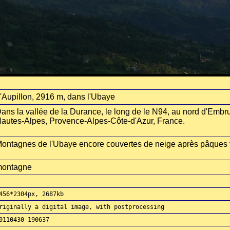
'Aupillon, 2916 m, dans l'Ubaye
ans la vallée de la Durance, le long de le N94, au nord d'Embru
autes-Alpes, Provence-Alpes-Côte-d'Azur, France.
ontagnes de l'Ubaye encore couvertes de neige après pâques 
ontagne
456*2304px, 2687kb
riginally a digital image, with postprocessing
0110430-190637