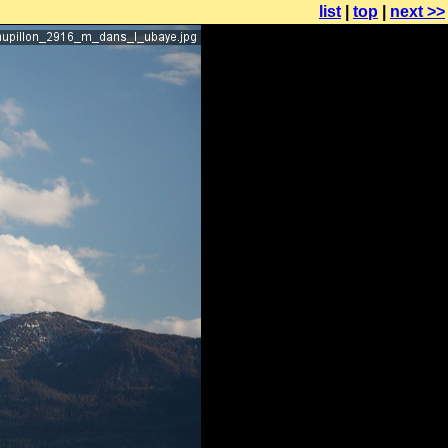
list
|
top
|
next >>