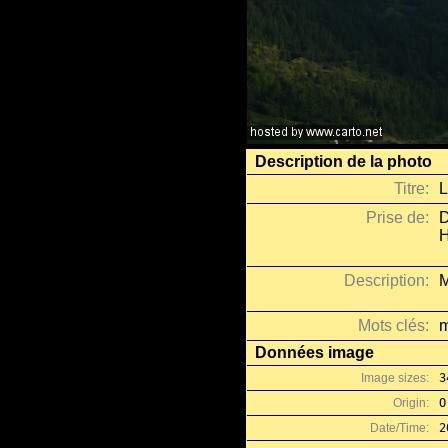
Description de la photo
Titre:
L
Prise de:
D
H
Description:
M
Mots clés:
m
Données image
Image sizes:
3
Origin:
O
Date/Time:
2